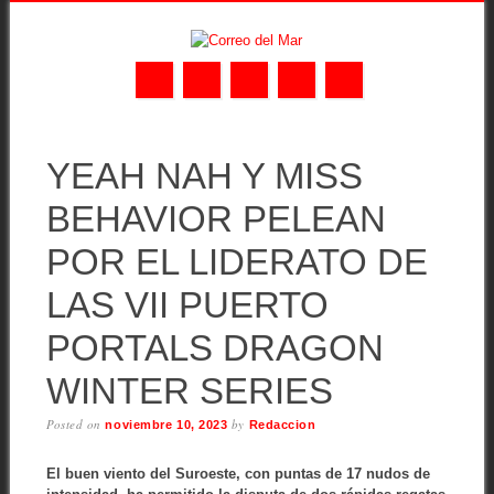
Skip
MAIN MENU
to
YEAH NAH Y MISS
content
BEHAVIOR PELEAN
POR EL LIDERATO DE
LAS VII PUERTO
PORTALS DRAGON
WINTER SERIES
Posted on
by
noviembre 10, 2023
Redaccion
El buen viento del Suroeste, con puntas de 17 nudos de