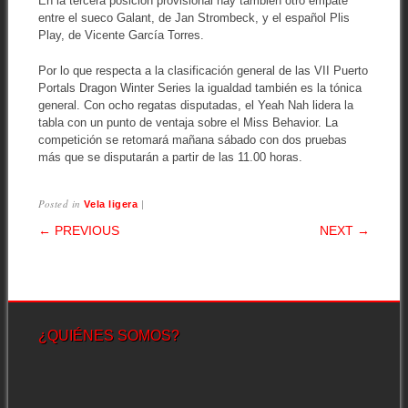
En la tercera posición provisional hay también otro empate
entre el sueco Galant, de Jan Strombeck, y el español Plis
Play, de Vicente García Torres.
Por lo que respecta a la clasificación general de las VII Puerto
Portals Dragon Winter Series la igualdad también es la tónica
general. Con ocho regatas disputadas, el Yeah Nah lidera la
tabla con un punto de ventaja sobre el Miss Behavior. La
competición se retomará mañana sábado con dos pruebas
más que se disputarán a partir de las 11.00 horas.
Posted in
|
Vela ligera
POST NAVIGATION
← PREVIOUS
NEXT →
¿QUIÉNES SOMOS?