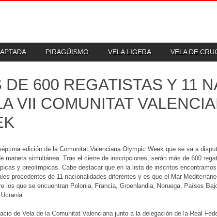
DAPTADA
PIRAGÜISMO
VELA LIGERA
VELA DE CR
 DE 600 REGATISTAS Y 11 
LA VII COMUNITAT VALENCI
EK
 séptima edición de la Comunitat Valenciana Olympic Week que se va a dispu
de manera simultánea. Tras el cierre de inscripciones, serán más de 600 regati
picas y preolímpicas. Cabe destacar que en la lista de inscritos encontramo
ales procedentes de 11 nacionalidades diferentes y es que el Mar Mediterrán
re los que se encuentran Polonia, Francia, Groenlandia, Noruega, Países Baj
 Ucrania.
ació de Vela de la Comunitat Valenciana junto a la delegación de la Real Fed