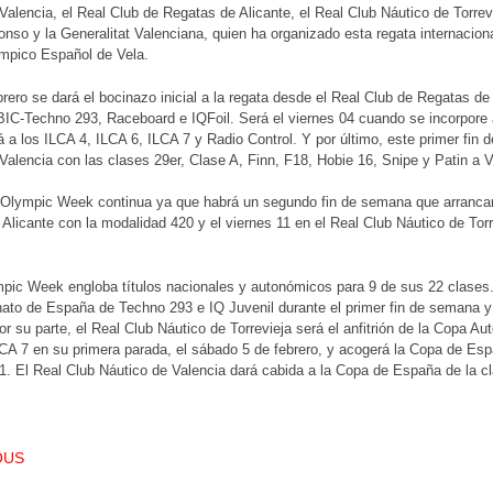
Valencia, el Real Club de Regatas de Alicante, el Real Club Náutico de Torrev
fonso y la Generalitat Valenciana, quien ha organizado esta regata internacio
ímpico Español de Vela.
brero se dará el bocinazo inicial a la regata desde el Real Club de Regatas d
BIC-Techno 293, Raceboard e IQFoil. Será el viernes 04 cuando se incorpore a
 a los ILCA 4, ILCA 6, ILCA 7 y Radio Control. Y por último, este primer fin 
Valencia con las clases 29er, Clase A, Finn, F18, Hobie 16, Snipe y Patin a V
 Olympic Week continua ya que habrá un segundo fin de semana que arrancar
Alicante con la modalidad 420 y el viernes 11 en el Real Club Náutico de Tor
pic Week engloba títulos nacionales y autonómicos para 9 de sus 22 clases.
ato de España de Techno 293 e IQ Juvenil durante el primer fin de semana y
r su parte, el Real Club Náutico de Torrevieja será el anfitrión de la Copa 
CA 7 en su primera parada, el sábado 5 de febrero, y acogerá la Copa de Es
11. El Real Club Náutico de Valencia dará cabida a la Copa de España de la c
T NAVIGATION
OUS