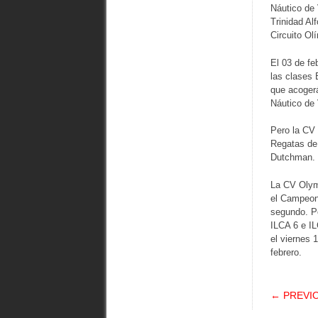
Náutico de 
Trinidad Al
Circuito Ol
El 03 de fe
las clases 
que acogerá
Náutico de 
Pero la CV
Regatas de 
Dutchman.
La CV Olym
el Campeon
segundo. Po
ILCA 6 e IL
el viernes 
febrero.
POS
← PREVI