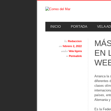
Skip
MAIN MENU
INICIO
PORTADA
VELA A
to
content
MÁS
by
Redaccion
on
febrero 2, 2022
EN 
under
Vela ligera
∞
Permalink
WE
Arranca la
diferentes 
clases olím
internacion
países, ent
Alemania y
Es la Feder