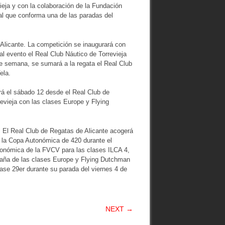
ieja y con la colaboración de la Fundación
nal que conforma una de las paradas del
e Alicante. La competición se inaugurará con
l evento el Real Club Náutico de Torrevieja
de semana, se sumará a la regata el Real Club
ela.
á el sábado 12 desde el Real Club de
revieja con las clases Europe y Flying
 El Real Club de Regatas de Alicante acogerá
 la Copa Autonómica de 420 durante el
Autonómica de la FVCV para las clases ILCA 4,
paña de las clases Europe y Flying Dutchman
lase 29er durante su parada del viernes 4 de
NEXT →