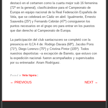
destacó en el certamen como la cuarta mejor sub 16 femenina
(72ª en la general), clasificándose para el Campeonato de
Europa en equipo nacional de la Real Federación Española de
Vela, que se celebrará en Cádiz en abril. Igualmente, Ernesto
Saavedra (25º) y Fernando Cebrián (47º) consiguieron los
puntos necesarios en el grupo oro para entrar en los puestos
que dan derecho al Campeonato de Europa.
La participación del club santacrucero se completó con la
presencia en ILCA 4 de: Rodrigo Davara (68º), Jacobo Pons
(71º), Diego Lorenzo (75º) y Cristina Pintor (105ª). Todos
nuestros deportistas –a excepción de Barreto, que estuvo con
la expedición nacional- fueron acompañados y supervisados
por su entrenador: Airam Rodríguez.
Posted in
|
Vela ligera
POST NAVIGATION
← PREVIOUS
NEXT →