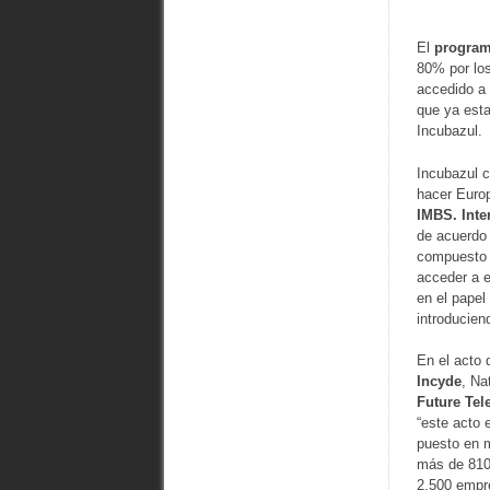
El
program
80% por lo
accedido a 
que ya esta
Incubazul.
Incubazul c
hacer Europ
IMBS. Inte
de acuerdo 
compuesto p
acceder a e
en el papel
introducien
En el acto 
Incyde
, Na
Future Tel
“este acto
puesto en 
más de 810
2.500 empre