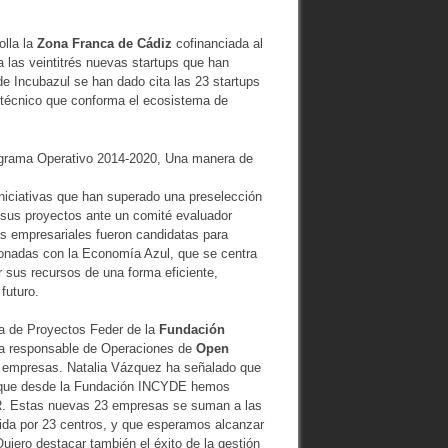
olla la
Zona Franca de Cádiz
cofinanciada al
a las veintitrés nuevas startups que han
de Incubazul se han dado cita las 23 startups
o técnico que conforma el ecosistema de
ograma Operativo 2014-2020, Una manera de
iniciativas que han superado una preselección
 sus proyectos ante un comité evaluador
as empresariales fueron candidatas para
ionadas con la Economía Azul, que se centra
 sus recursos de una forma eficiente,
futuro.
ra de Proyectos Feder de la
Fundación
 la responsable de Operaciones de
Open
las empresas. Natalia Vázquez ha señalado que
ía que desde la Fundación INCYDE hemos
ER. Estas nuevas 23 empresas se suman a las
ida por 23 centros, y que esperamos alcanzar
iero destacar también el éxito de la gestión