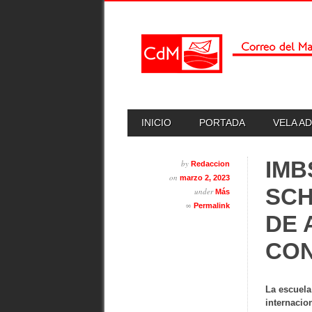
Skip
MAIN MENU
INICIO
PORTADA
VELA A
to
content
IMB
by
Redaccion
on
marzo 2, 2023
SCH
under
Más
∞
Permalink
DE 
CON
La escuela
internacio