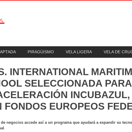
DAPTADA
PIRAGÜISMO
VELA LIGERA
VELA DE CR
S. INTERNATIONAL MARITI
OOL SELECCIONADA PARA
ACELERACIÓN INCUBAZUL,
 FONDOS EUROPEOS FED
 de negocios accede así a un programa que ayudará a expandir su tecnolo
nal
.