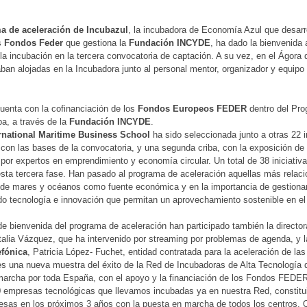
a de aceleración de Incubazul
, la incubadora de Economía Azul que desarr
s
Fondos Feder
que gestiona la
Fundación INCYDE
, ha dado la bienvenida 
la incubación en la tercera convocatoria de captación. A su vez, en el Ágora 
ban alojadas en la Incubadora junto al personal mentor, organizador y equip
uenta con la cofinanciación de los
Fondos Europeos FEDER
dentro del Pr
a, a través de la
Fundación INCYDE
.
rnational Maritime Business School
ha sido seleccionada junto a otras 22 
con las bases de la convocatoria, y una segunda criba, con la exposición de
or expertos en emprendimiento y economía circular. Un total de 38 iniciativ
sta tercera fase. Han pasado al programa de aceleración aquellas más relac
 de mares y océanos como fuente económica y en la importancia de gestionar
do tecnología e innovación que permitan un aprovechamiento sostenible en el 
de bienvenida del programa de aceleración han participado también la directo
talia Vázquez, que ha intervenido por streaming por problemas de agenda, y
efónica
, Patricia López- Fuchet, entidad contratada para la aceleración de 
 es una nueva muestra del éxito de la Red de Incubadoras de Alta Tecnolog
marcha por toda España, con el apoyo y la financiación de los Fondos FED
 empresas tecnológicas que llevamos incubadas ya en nuestra Red, constitu
sas en los próximos 3 años con la puesta en marcha de todos los centros. Qu