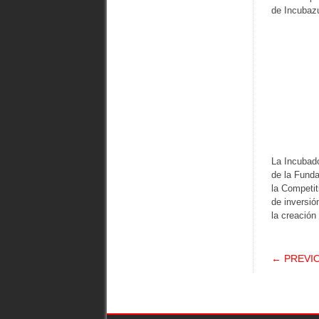
de Incubazu
La Incubado
de la Funda
la Competit
de inversió
la creació
POS
← PREVI