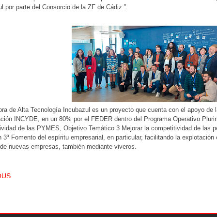
l por parte del Consorcio de la ZF de Cádiz ”.
ra de Alta Tecnología Incubazul es un proyecto que cuenta con el apoyo de l
ción INCYDE, en un 80% por el FEDER dentro del Programa Operativo Plurirre
ividad de las PYMES, Objetivo Temático 3 Mejorar la competitividad de las 
n 3ª Fomento del espíritu empresarial, en particular, facilitando la explotac
n de nuevas empresas, también mediante viveros.
T NAVIGATION
OUS