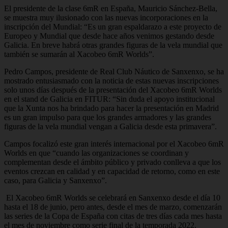
El presidente de la clase 6mR en España, Mauricio Sánchez-Bella,
se muestra muy ilusionado con las nuevas incorporaciones en la
inscripción del Mundial: “Es un gran espaldarazo a este proyecto de
Europeo y Mundial que desde hace años venimos gestando desde
Galicia. En breve habrá otras grandes figuras de la vela mundial que
también se sumarán al Xacobeo 6mR Worlds”.
Pedro Campos, presidente de Real Club Náutico de Sanxenxo, se ha
mostrado entusiasmado con la noticia de estas nuevas inscripciones
solo unos días después de la presentación del Xacobeo 6mR Worlds
en el stand de Galicia en FITUR: “Sin duda el apoyo institucional
que la Xunta nos ha brindado para hacer la presentación en Madrid
es un gran impulso para que los grandes armadores y las grandes
figuras de la vela mundial vengan a Galicia desde esta primavera”.
Campos focalizó este gran interés internacional por el Xacobeo 6mR
Worlds en que “cuando las organizaciones se coordinan y
complementan desde el ámbito público y privado conlleva a que los
eventos crezcan en calidad y en capacidad de retorno, como en este
caso, para Galicia y Sanxenxo”.
El Xacobeo 6mR Worlds se celebrará en Sanxenxo desde el día 10
hasta el 18 de junio, pero antes, desde el mes de marzo, comenzarán
las series de la Copa de España con citas de tres días cada mes hasta
el mes de noviembre como serie final de la temporada 2022.