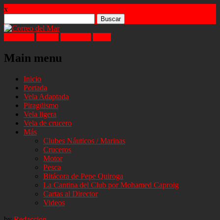
x
Buscar:
Facebook
Twitter
Instagram
Email
Main menu
Skip
Inicio
to
Portada
content
Vela Adaptada
Piragüismo
Vela ligera
Vela de crucero
Más
Clubes Náuticos / Marinas
Cruceros
Motor
Pesca
Bitácora de Pepe Quiroga
La Cantina del Club por Mohamed Caproig
Cartas al Director
Videos
by
Redaccion