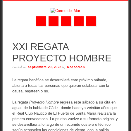
Skip
MAIN MENU
to
XXI REGATA
content
PROYECTO HOMBRE
Posted on
by
septiembre 29, 2022
Redaccion
La regata benéfica se desarrollará este próximo sábado,
abierta a todas las personas que quieran colaborar con la
causa, regateen o no.
La regata
Proyecto Hombre
regresa este sábado a su cita en
aguas de la bahía de Cádiz, donde hace ya veintiún años que
el Real Club Náutico de El Puerto de Santa María realizara la
primera convocatoria. La prueba vuelve a su formato original y
se desarrollará a lo largo de un recorrido costero o técnico
según aconsejen las condiciones de viento, con la salida