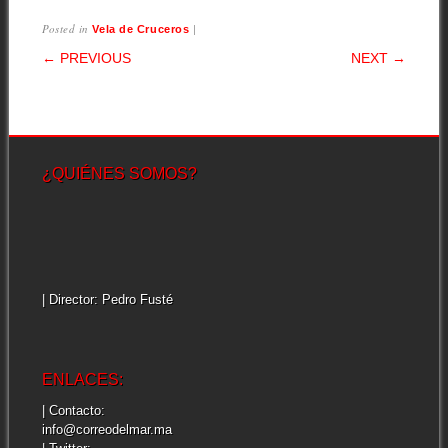
Posted in
|
Vela de Cruceros
POST NAVIGATION
← PREVIOUS
NEXT →
¿QUIÉNES SOMOS?
| Director: Pedro Fusté
ENLACES:
| Contacto:
info@correodelmar.ma