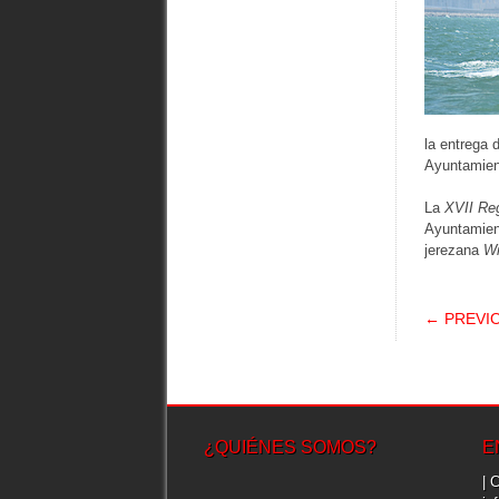
la entrega 
Ayuntamient
La
XVII Re
Ayuntamien
jerezana
Wi
POS
← PREVI
¿QUIÉNES SOMOS?
E
| 