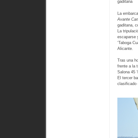
gaditana
La embarca
Avante Ca
gaditana, c
La tripulac
escaparse y
‘Taboga Cua
Alicante.
Tras una ho
frente a la 
Salona 45 ‘
El tercer b
clasificado