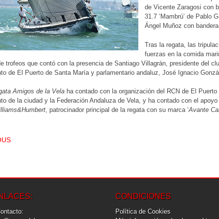
de Vicente Zaragosi con ba
31.7 ‘Mambrú’ de Pablo Ga
Ángel Muñoz con bandera
Tras la regata, las tripul
fuerzas en la comida mari
de trofeos que contó con la presencia de Santiago Villagrán, presidente del cl
o de El Puerto de Santa María y parlamentario andaluz, José Ignacio Gonzá
gata Amigos de la Vela
ha contado con la organización del RCN de El Puerto 
to de la ciudad y la Federación Andaluza de Vela, y ha contado con el apoy
lliams&Humbert
, patrocinador principal de la regata con su marca ‘
Avante Ca
T NAVIGATION
OUS
NLACES:
CONDICIONES
Contacto:
Política de Cookies