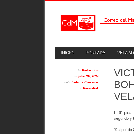
Skip
MAIN MENU
INICIO
PORTADA
VELA A
to
content
VIC
by
Redaccion
on
julio 20, 2024
BOH
under
Vela de Cruceros
∞
Permalink
VEL
El 61 pies 
segundo y 
‘Kalipo’ de