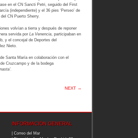
se en el CN Sancti Petri, seguido del First
rcía (independiente) y el 36 pies ‘Perseo’ de
 del CN Puerto Sherry.
aciones volvían a tierra y después de reponer
nera servida por
La Venencia
, participaban en
ub, y el concejal de Deportes del
lez Nieto.
de Santa María en colaboración con el
o de Cruzcampo y de la bodega
nasta’.
NEXT →
INFORMACIÓN GENERAL
| Correo del Mar