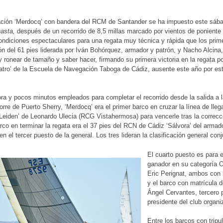
ción ‘Merdocq’ con bandera del RCM de Santander se ha impuesto este sáb
nasta,
después de un recorrido de 8,5 millas marcado por vientos de poniente
ondiciones espectaculares para una regata muy técnica y rápida que los pri
ión del 61 pies liderada por Iván Bohórquez, armador y patrón, y Nacho Alcina
 ronear de tamaño y saber hacer, firmando su primera victoria en la regata p
tro’ de la Escuela de Navegación Taboga de Cádiz, ausente este año por es
ra y pocos minutos empleados para completar el recorrido desde la salida a
torre de Puerto Sherry, ‘Merdocq’ era el primer barco en cruzar la línea de lleg
Leiden’ de Leonardo Ulecia (RCG Vistahermosa) para vencerle tras la correcc
arco en terminar la regata era el 37 pies del RCN de Cádiz ‘Sálvora’ del arma
 en el tercer puesto de la general. Los tres lideran la clasificación general c
El cuarto puesto es para e
ganador en su categoría O
Eric Perignat, ambos con
y el barco con matrícula d
Ángel Cervantes, tercero p
presidente del club organi
Entre los barcos con tripu