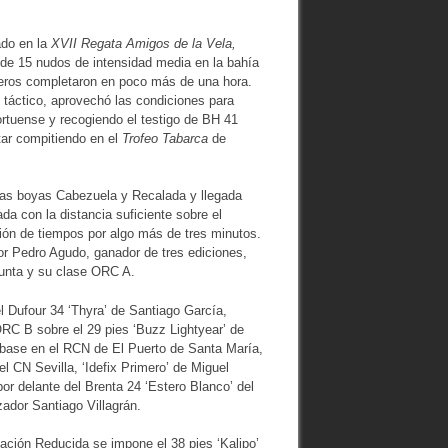
ado en la
XVII Regata Amigos de la Vela,
 de 15 nudos de intensidad media en la bahía
meros completaron en poco más de una hora.
, táctico, aprovechó las condiciones para
ortuense y recogiendo el testigo de BH 41
tar compitiendo en el
Trofeo Tabarca
de
 las boyas Cabezuela y Recalada y llegada
ada con la distancia suficiente sobre el
ión de tiempos por algo más de tres minutos.
dor Pedro Agudo, ganador de tres ediciones,
onjunta y su clase ORC A.
l Dufour 34 ‘Thyra’ de Santiago García,
RC B sobre el 29 pies ‘Buzz Lightyear’ de
 base en el RCN de El Puerto de Santa María,
el CN Sevilla, ‘Idefix Primero’ de Miguel
or delante del Brenta 24 ‘Estero Blanco’ del
zador Santiago Villagrán.
lación Reducida se impone el 38 pies ‘Kalipo’