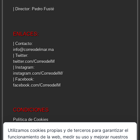
| Director: Pedro Fusté
ENLACES:
| Contacto:
info@correodelmar.ma
| Twitter:
twitter.com/CorreodelM
| Instagram:
instagram.com/CorreodelM/
| Facebook:
facebook.com/CorreodelM
CONDICIONES
Política de Cookies
Más información sobre las cookies
Utilizamos cookies propias y de terceros para garantizar el
Cuestiones legales de interés
funcionamiento de la web, medir su uso y mejorar nuestros