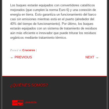
Los buques estarán equipados con convertidores catalíticos
mejorados (que cumplen la norma Euro 6) y una conexión de
energía en tierra. Esto garantiza un funcionamiento del barco
casi sin emisiones mientras está en el puerto (alrededor del
40% del tiempo de funcionamiento). Por último, los buques
estarán equipados con un sistema de tratamiento de residuos
aún más eficiente e innovador que puede triturar los residuos
orgánicos mediante tratamiento térmico.
Posted in
|
Cruceros
POST NAVIGATION
← PREVIOUS
NEXT →
¿QUIÉNES SOMOS?