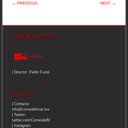
POST NAVIGATION
← PREVIOUS
NEXT →
¿QUIÉNES SOMOS?
| Director: Pedro Fusté
ENLACES:
| Contacto:
info@correodelmar.ma
| Twitter:
twitter.com/CorreodelM
| Instagram: