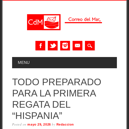
Skip
MAIN MENU
MENU
to
content
TODO PREPARADO
PARA LA PRIMERA
REGATA DEL
“HISPANIA”
Posted on
by
mayo 29, 2026
Redaccion