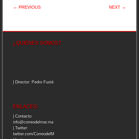
POST NAVIGATION
← PREVIOUS
NEXT →
¿QUIÉNES SOMOS?
| Director: Pedro Fusté
ENLACES:
| Contacto:
info@correodelmar.ma
| Twitter:
twitter.com/CorreodelM