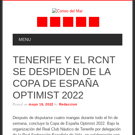
Skip
MAIN MENU
MENU
to
content
TENERIFE Y EL RCNT
SE DESPIDEN DE LA
COPA DE ESPAÑA
OPTIMIST 2022
Posted on
by
mayo 16, 2022
Redaccion
Después de disputarse cuatro mangas durante todo el fin de
semana, concluye la Copa de España Optimist 2022. Bajo la
organización del Real Club Náutico de Tenerife por delegación
de la Real Federación Española de Vela, en colaboración con