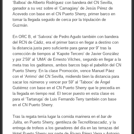
‘Balboa’ de Alberto Rodríguez con bandera del CN Sevilla,
ganador a su vez sobre el ‘Camagüey’ de Jesús Pérez de
Acevedo con base en el CN Puerto Sherry, primer barco en
tomar la llegada seguido de cerca por la tripulación de
Guzmán.
En ORC B, el ‘Salvora’ de Pedro Agudo también con bandera
del RCN de Cádiz, era el primer barco en llegar a destino con
la distancia justa pero suficiente para ganar por 9” tras la
corrección de tiempos al ‘Kapote Tercero’ de Javier González
y por 2’59” al ‘UMA’ de Ernesto Vilches, segundo en llegar a la
meta tras los gaditanos, ambos barcos bajo el pabellón del CN
Puerto Sherry. En la clase Promoción, vence Manuel Páez
con el ‘Arrimo’ del CN Sevilla, midiendo bien la distancia para
sacar los números y vencer por 59” al ‘Taboox’ de Ángel
Gutiérrez con base en el CN Puerto Sherry que le precedía en
la llegada en tiempo real. El tercer puesto en esta clase es
para el ‘Tartaruga’ de Luis Fernando Terry también con base
en el CN Puerto Sherry.
Tras la regata tenía lugar la comida marinera en el
bar de
Julita,
en Puerto Sherry, gentileza de Tecnofibrascadiz, y la
entrega de trofeos a los ganadores del día en las terrazas del
Hotel Puerto Sherry por parte de Álvaro Pérez Vega y Antonio