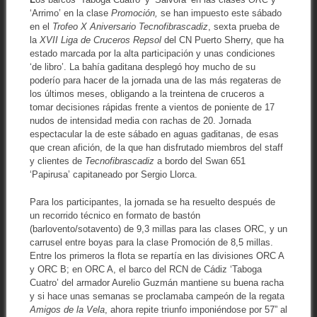
‘Arrimo’ en la clase
Promoción,
se han impuesto este sábado
en el
Trofeo X Aniversario Tecnofibrascadiz
, sexta prueba de
la
XVII Liga de Cruceros Repsol
del CN Puerto Sherry, que ha
estado marcada por la alta participación y unas condiciones
‘de libro’. La bahía gaditana desplegó hoy mucho de su
poderío para hacer de la jornada una de las más regateras de
los últimos meses, obligando a la treintena de cruceros a
tomar decisiones rápidas frente a vientos de poniente de 17
nudos de intensidad media con rachas de 20. Jornada
espectacular la de este sábado en aguas gaditanas, de esas
que crean afición, de la que han disfrutado miembros del staff
y clientes de
Tecnofibrascadiz
a bordo del Swan 651
‘Papirusa’ capitaneado por Sergio Llorca.
Para los participantes, la jornada se ha resuelto después de
un recorrido técnico en formato de bastón
(barlovento/sotavento) de 9,3 millas para las clases ORC, y un
carrusel entre boyas para la clase Promoción de 8,5 millas.
Entre los primeros la flota se repartía en las divisiones ORC A
y ORC B; en ORC A, el barco del RCN de Cádiz ‘Taboga
Cuatro’ del armador Aurelio Guzmán mantiene su buena racha
y si hace unas semanas se proclamaba campeón de la regata
Amigos de la Vela
, ahora repite triunfo imponiéndose por 57” al