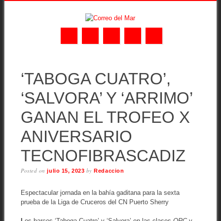
Skip
MAIN MENU
to
‘TABOGA CUATRO’,
content
‘SALVORA’ Y ‘ARRIMO’
GANAN EL TROFEO X
ANIVERSARIO
TECNOFIBRASCADIZ
Posted on
by
julio 15, 2023
Redaccion
Espectacular jornada en la bahía gaditana para la sexta
prueba de la Liga de Cruceros del CN Puerto Sherry
L
os barcos ‘Taboga Cuatro’ y ‘Salvora’ en las clases
ORC
y