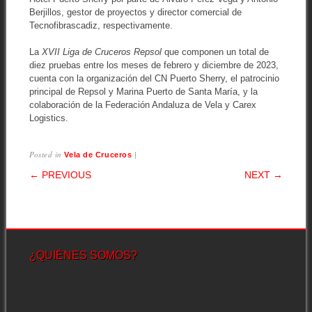
Berjillos, gestor de proyectos y director comercial de
Tecnofibrascadiz, respectivamente.
La
XVII Liga de Cruceros Repsol
que componen un total de
diez pruebas entre los meses de febrero y diciembre de 2023,
cuenta con la organización del CN Puerto Sherry, el patrocinio
principal de Repsol y Marina Puerto de Santa María, y la
colaboración de la Federación Andaluza de Vela y Carex
Logistics.
Posted in
|
Vela de Cruceros
POST NAVIGATION
← PREVIOUS
NEXT →
¿QUIÉNES SOMOS?