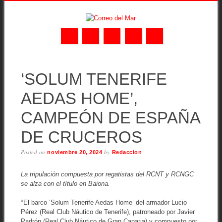
Skip
MAIN MENU
to
‘SOLUM TENERIFE
content
AEDAS HOME’,
CAMPEÓN DE ESPAÑA
DE CRUCEROS
Posted on
by
noviembre 20, 2024
Redaccion
La tripulación compuesta por regatistas del RCNT y RCNGC
se alza con el título en Baiona.
ºEl barco ‘Solum Tenerife Aedas Home’ del armador Lucio
Pérez (Real Club Náutico de Tenerife), patroneado por Javier
Padrón (Real Club Náutico de Gran Canaria) y compuesto por