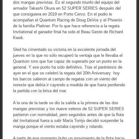
dos mangas previstas. Es el segundo triunfo del equipo del
armador Takashi Okura en 52 SUPER SERIES después del
que consiguiera en 2019 en Porto Cervo. En el podio le
acompañan el Quantum Racing de Doug DeVos y el Phoenix
de la familia Plattner. Por lo que hace referencia a la regata
Invitational el ganador final ha sido el Beau Geste de Richard
Kwok.
Sled ha cimentado su victoria en la excelente jornada del
jueves en la que no sólo recuperó la ventaja que le llevaba el
Quantum sino que fue capaz de superarlo por un punto en la
general. Y ese punto ha sido definitivo. Tras el paréntesis de
ayer en el que se celebró la regata del 20th Aniversary hoy
los barcos salieron al campo de regatas con un viento del
noreste que debía ir cayendo a medida de que fuera perdiendo
la partida con la brisa del mar.
A la una de la tarde se dio la salida a la primera de las dos
mangas previstas y los nueve veleros de 52 SUPER SERIES
partieron con normalidad, pero segundos antes de que la flota
del Invitational fuera a salir María Torrijo decidió suspender la
manga porque el viento estaba cayendo y rolando.
A partir de ese momento hubo un movimiento de la flota hacia