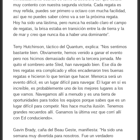
muy contento con nuestra segunda victoria. Cada regata es
muy reñida, puedes ser primero u octavo con mucha facilidad,
así que no puedes saber cómo va a ser la próxima regata.
Hoy ha sido una lástima, pero nunca ha estado claro el campo
de regatas, la brisa estaba en transición entre la de tierra y la
de mar y creo que nunca iba a haber una dominante“.
Terry Hutchinson, táctico del Quantum, explica: “Nos sentimos
bastante bien. Obviamente, hemos venido a ganar el evento
pero nos hicimos demasiado daño en la tercera jornada. Me
quito el sombrero ante Sled, han navegado bien. Ese día de
tres regatas era complicado y ellos encadenaron tres buenas
regatas e hicieron lo que tenían que hacer. Menorca será un
evento difícil, es un lugar difícil para navegar. El lugar en sí es
increíble, es probablemente uno de los mejores lugares a los
que vamos. Navegamos allí a menudo y es una tierra de
oportunidades para todos los equipos porque sabes que es un
lugar difícil para competir. Nos hace mucha ilusión. Tenemos
grandes recuerdos allí. Ganamos la última vez que corrí allí
con Ed conduciendo».
Gavin Brady, caña del Beau Geste, manifiesta: “Ha sido una
semana muy divertida para nosotros. Fue un verdadero