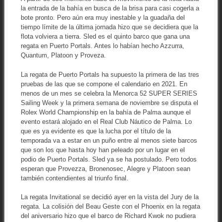
la entrada de la bahía en busca de la brisa para casi cogerla a
bote pronto. Pero aún era muy inestable y la guadaña del
tiempo límite de la última jornada hizo que se decidiera que la
flota volviera a tierra. Sled es el quinto barco que gana una
regata en Puerto Portals. Antes lo habían hecho Azzurra,
Quantum, Platoon y Proveza.
La regata de Puerto Portals ha supuesto la primera de las tres
pruebas de las que se compone el calendario en 2021. En
menos de un mes se celebra la Menorca 52 SUPER SERIES
Sailing Week y la primera semana de noviembre se disputa el
Rolex World Championship en la bahía de Palma aunque el
evento estará alojado en el Real Club Náutico de Palma. Lo
que es ya evidente es que la lucha por el título de la
temporada va a estar en un puño entre al menos siete barcos
que son los que hasta hoy han peleado por un lugar en el
podio de Puerto Portals. Sled ya se ha postulado. Pero todos
esperan que Provezza, Bronenosec, Alegre y Platoon sean
también contendientes al triunfo final.
La regata Invitational se decidió ayer en la vista del Jury de la
regata. La colisión del Beau Geste con el Phoenix en la regata
del aniversario hizo que el barco de Richard Kwok no pudiera