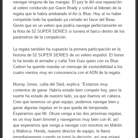
navegar ninguna de las mangas. El jury le dió una reparación
al velero conducido por Gavin Brady y volvió al liderato de la
regata que le había arrebatado el Air is Blue. Hoy al no haber
competido todo ha quedado ya cerrado en favor del Beau
Geste que es un velero que podría navegar perfectamente en
la flota de 52 SUPER SERIES si tuviera el barco dentro de los
parámetros de la competición.
La regata también ha supuesto la primera participación en la
historia de 52 SUPER SERIES de un velero español. El honor
lo ha tenido el armador y caña Toni Guiu quien con su Blue
Carbon ha querido mandar un mensaje de sostenibilidad a los
cuatro vientos muy en consonancia con el ADN de la regata.
Murray Jones, caña del Sled, explica: “Estamos muy
contentos de ganar. Habría estado bien competir hoy, pero la
suerte ha estado de nuestro lado, ya que íbamos en cabeza.
Creo que tenemos un gran equipo, podemos navegar bien y
ganar algunas regatas en lo que queda de temporada.
Esperamos que Mr. Okura venga a las dos próximas regatas,
es un muy buen timonel y navegamos muy bien con él, así
que esperamos que venga a navegar con nosotros en Mahón
y Mallorca. Honda, nuestro director de equipo, le llamó
inmediatamente cuando se tomó la decisión, así que estará