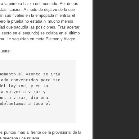
 la primera baliza del recorrido. Por detrás
clasificación. A modo de déjà vu de lo que
an sus rivales en la empopada mientras el
 pero la prueba no estaba ni mucho menos
dad que sacudía las posiciones. Tras acertar
 sexto en el segundo) se colaba en el último
ana. Le seguirían en meta Platoon y Alegre.
suerte:
omento el viento se iría 
ado convencidos pero sin 
el layline, y en la 
a volver a virar y 
os a virar, dio esa 
delantamos a todo el 
 puntos más al frente de la provisional de la
a quedaba una prueba.