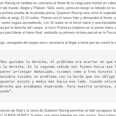
m Racing no tardaba en colocarse al frente de la carga para montar en cabeza
 del mundo, Alegre y Platoon. Sled, sexto, ponía en riesgo su liderato en la 
la primera prueba de la jornada previa, Quantum Racing veía cómo le superab
ndía al rango 12-13 nudos. Platoon era el nuevo líder y demarraba al frente,
l viento seguía ascendiendo, con 16 nudos en el tercer tramo y una inestabili
ta por la derecha del campo, el turco Provezza (séptimo en el primer tramo y
ya para liderar el tramo final, anotando su primera victoria parcial en la Tosc
go, navegante del equipo turco, reconocía al llegar a tierra que les sonrió la 
“Nos gustaba la derecha, el problema era acertar en qué m
a la derecha. En la segunda ceñida nos fuimos hacia ese l
querer arriesgar demasiado, viramos como a tres minutos d
maniobra tuvimos un problema con la burda que nos obligó 
aguantar minuto y medio más hacia ese lado. Cuando volvim
derecha que estábamos esperando. Para nuestra sorpresa, a
mundo”.
osición de Sled y la sexta de Quantum Racing permitían al líder escaparse dos
52 SUPER SERIES Scarlino, que ahora lideraba por seis puntos. Pero todaví