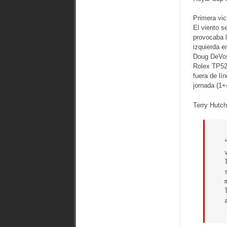
Primera vic
El viento s
provocaba l
izquierda e
Doug DeVos 
Rolex TP52 
fuera de lí
jornada (1+
Terry Hutch