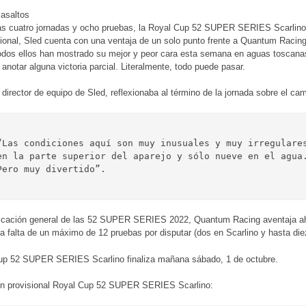
 asaltos
s cuatro jornadas y ocho pruebas, la Royal Cup 52 SUPER SERIES Scarlino s
sional, Sled cuenta con una ventaja de un solo punto frente a Quantum Racin
odos ellos han mostrado su mejor y peor cara esta semana en aguas toscana
anotar alguna victoria parcial. Literalmente, todo puede pasar.
director de equipo de Sled, reflexionaba al término de la jornada sobre el ca
“Las condiciones aquí son muy inusuales y muy irregulares
en la parte superior del aparejo y sólo nueve en el agua.
Pero muy divertido”.
ificación general de las 52 SUPER SERIES 2022, Quantum Racing aventaja a
 a falta de un máximo de 12 pruebas por disputar (dos en Scarlino y hasta die
up 52 SUPER SERIES Scarlino finaliza mañana sábado, 1 de octubre.
ión provisional Royal Cup 52 SUPER SERIES Scarlino: