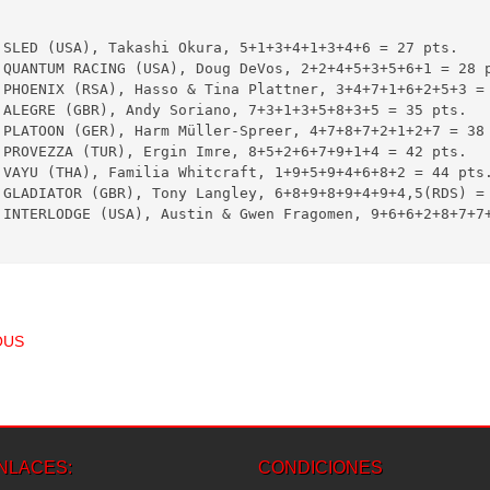
+4+1+3+4+6 = 27 pts.

+4+5+3+5+6+1 = 28 pts. 

+4+7+1+6+2+5+3 = 31 pts.

+3+5+8+3+5 = 35 pts.

7+8+7+2+1+2+7 = 38 pts.

6+7+9+1+4 = 42 pts. 

5+9+4+6+8+2 = 44 pts.

+4+9+4,5(RDS) = 57,5 pts.

 INTERLODGE (USA), Austin & Gwen Fragomen, 9+6+6+2+8+7+7
T NAVIGATION
OUS
NLACES:
CONDICIONES