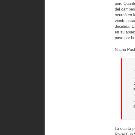
pero Quantu
del campeón
ocurrió en 
viento asce
decidida. E
en su apues
paso por bo
Nacho Posti
La cuarta p
Royal Cup 