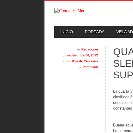
Skip
MAIN MENU
INICIO
PORTADA
VELA A
to
content
QUA
by
Redaccion
on
septiembre 30, 2022
SLE
under
Vela de Cruceros
∞
Permalink
SUP
La cuarta 
clasificaci
condiciones
constantes
Buena apue
La primera 