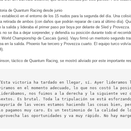
toria de Quantum Racing desde junio
e estableció en el entorno de los 15 nudos para la segunda del día. Una colisió
a retirada de ambos (con daños que podrán reparar de cara al último día). 
n la salida y lideraba el primer paso por boya por delante de Sled y Provezza.
no se iba a dejar sorprender, y defendía su posición durante todo el recorrid
World Championship de Cascais (junio). Vayu firmó un meritorio segundo tras
nea en la salida. Phoenix fue tercero y Provezza cuarto. El equipo turco volvía 
4).
inson, táctico de Quantum Racing, se mostró aliviado por este importante res
“Esta victoria ha tardado en llegar, sí. Ayer lideramos l
viramos en el momento adecuado, lo que nos costó la posic
liderábamos, nos fuimos a la derecha y la siguiente vez q
sextos. Es brutal. Toda la tripulación se está esforzando
mayoría de las veces estamos haciendo las cosas bien, per
lo pagamos muy caro. Es un testimonio de la calidad de lo
aprovecha las oportunidades y va muy rápido. No hay marg