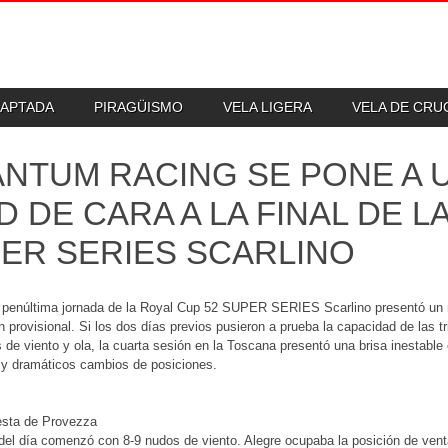
DAPTADA
PIRAGÜISMO
VELA LIGERA
VELA DE CR
NTUM RACING SE PONE A 
D DE CARA A LA FINAL DE L
ER SERIES SCARLINO
y penúltima jornada de la Royal Cup 52 SUPER SERIES Scarlino presentó un n
ón provisional. Si los dos días previos pusieron a prueba la capacidad de las 
 de viento y ola, la cuarta sesión en la Toscana presentó una brisa inestable
 y dramáticos cambios de posiciones.
sta de Provezza
del día comenzó con 8-9 nudos de viento. Alegre ocupaba la posición de ventaj