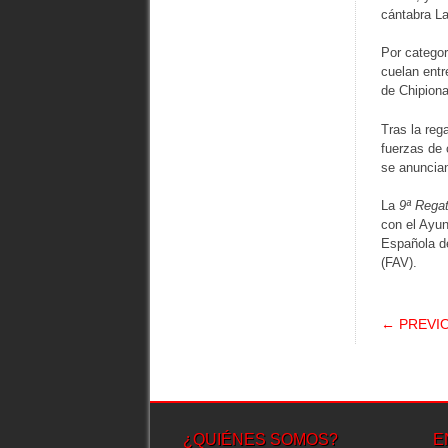
cántabra La
Por categor
cuelan entr
de Chipiona
Tras la reg
fuerzas de 
se anuncian
La
9ª Regat
con el Ayun
Española de
(FAV).
POS
← PREVI
¿QUIÉNES SOMOS?
E