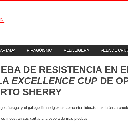
DAPTADA
PIRAGÜISMO
VELA LIGERA
VELA DE CR
EBA DE RESISTENCIA EN 
LA
EXCELLENCE CUP
DE OP
RTO SHERRY
igo Jáuregui y el gallego Bruno Iglesias comparten liderato tras la única prue
ones muestran sus cartas a la espera de más pruebas