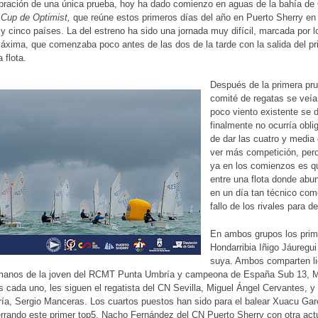
bración de una única prueba, hoy ha dado comienzo en aguas de la bahía de
 Cup de Optimist,
que reúne estos primeros días del año en Puerto Sherry en
 cinco países. La del estreno ha sido una jornada muy difícil, marcada por l
xima, que comenzaba poco antes de las dos de la tarde con la salida del pri
 flota.
Después de la primera pru
comité de regatas se veía
poco viento existente se d
finalmente no ocurría obli
de dar las cuatro y media 
ver más competición, pero
ya en los comienzos es qu
entre una flota donde abund
en un día tan técnico co
fallo de los rivales para d
En ambos grupos los primer
Hondarribia Iñigo Jáuregui 
suya. Ambos comparten lid
manos de la joven del RCMT Punta Umbría y campeona de España Sub 13, Mar 
s cada uno, les siguen el regatista del CN Sevilla, Miguel Ángel Cervantes, y
ía, Sergio Manceras. Los cuartos puestos han sido para el balear Xuacu Ga
errando este primer top5, Nacho Fernández del CN Puerto Sherry con otra actuac