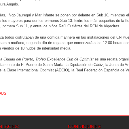
ura Angulo.
ías, Iñigo Jauregui y Mar Infante se ponen por delante en Sub 16, mientras e
e los mayores para ser los primeros Sub 13. Entre los más pequeños de la f
, primera Sub 11, y entre los niños Raúl Gutiérrez del RCN de Algeciras.
ata todos disfrutaban de una comida marinera en las instalaciones del CN Pue
cara a mañana, segundo día de regatas que comenzará a las 12:00 horas con 
 vientos de 10 nudos de intensidad media.
a Ciudad del Puerto, Trofeo Excellence Cup de Optimist
es una regata organi
tamiento de El Puerto de Santa María, la Diputación de Cádiz, la Junta de An
 la Clase Internacional Optimist (AECIO), la Real Federación Española de V
T NAVIGATION
OUS
NLACES:
CONDICIONES