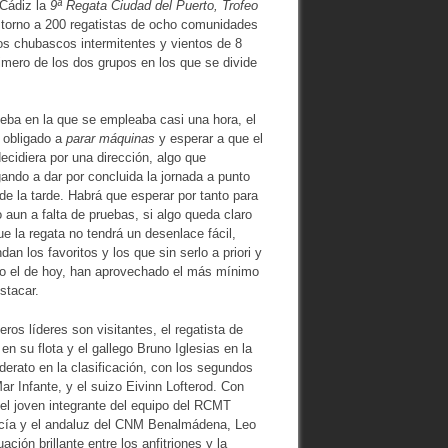
 Cádiz la
9ª Regata Ciudad del Puerto, Trofeo
 torno a 200 regatistas de ocho comunidades
os chubascos intermitentes y vientos de 8
mero de los dos grupos en los que se divide
eba en la que se empleaba casi una hora, el
 obligado a
parar máquinas
y esperar a que el
ecidiera por una dirección, algo que
gando a dar por concluida la jornada a punto
de la tarde. Habrá que esperar por tanto para
 aun a falta de pruebas, si algo queda claro
e la regata no tendrá un desenlace fácil,
an los favoritos y los que sin serlo a priori y
mo el de hoy, han aprovechado el más mínimo
estacar.
os líderes son visitantes, el regatista de
en su flota y el gallego Bruno Iglesias en la
erato en la clasificación, con los segundos
Infante, y el suizo Eivinn Lofterod. Con
 el joven integrante del equipo del RCMT
rcía y el andaluz del CNM Benalmádena, Leo
ión brillante entre los anfitriones y la