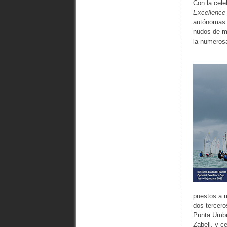
Con la cele
Excellence
autónomas y
nudos de má
la numerosa
puestos a 
dos tercero
Punta Umbr
Zabell, y c