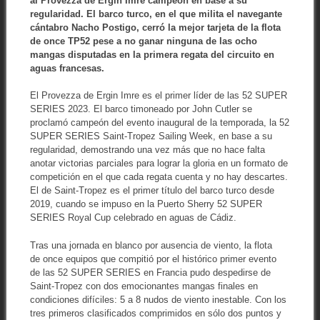
al Provezza de Ergin Imre campeón en base a su
regularidad. El barco turco, en el que milita el navegante
cántabro Nacho Postigo, cerró la mejor tarjeta de la flota
de once TP52 pese a no ganar ninguna de las ocho
mangas disputadas en la primera regata del circuito en
aguas francesas.
El Provezza de Ergin Imre es el primer líder de las 52 SUPER
SERIES 2023. El barco timoneado por John Cutler se
proclamó campeón del evento inaugural de la temporada, la 52
SUPER SERIES Saint-Tropez Sailing Week, en base a su
regularidad, demostrando una vez más que no hace falta
anotar victorias parciales para lograr la gloria en un formato de
competición en el que cada regata cuenta y no hay descartes.
El de Saint-Tropez es el primer título del barco turco desde
2019, cuando se impuso en la Puerto Sherry 52 SUPER
SERIES Royal Cup celebrado en aguas de Cádiz.
Tras una jornada en blanco por ausencia de viento, la flota
de once equipos que compitió por el histórico primer evento
de las 52 SUPER SERIES en Francia pudo despedirse de
Saint-Tropez con dos emocionantes mangas finales en
condiciones difíciles: 5 a 8 nudos de viento inestable. Con los
tres primeros clasificados comprimidos en sólo dos puntos y