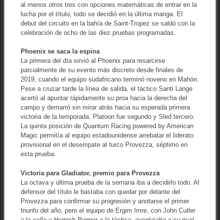
al menos otros tres con opciones matemáticas de entrar en la
lucha por el título, todo se decidió en la última manga. El
debut del circuito en la bahía de Saint-Tropez se saldó con la
celebración de ocho de las diez pruebas programadas.
Phoenix se saca la espina
La primera del día sirvió al Phoenix para resarcirse
parcialmente de su evento más discreto desde finales de
2019, cuando el equipo sudafricano terminó noveno en Mahón.
Pese a cruzar tarde la línea de salida, el táctico Santi Lange
acertó al apuntar rápidamente su proa hacia la derecha del
campo y demarró sin mirar atrás hacia su esperada primera
victoria de la temporada. Platoon fue segundo y Sled tercero.
La quinta posición de Quantum Racing powered by American
Magic permitía al equipo estadounidense arrebatar el liderato
provisional en el desempate al turco Provezza, séptimo en
esta prueba.
Victoria para Gladiator, premio para Provezza
La octava y última prueba de la semana iba a decidirlo todo. Al
defensor del título le bastaba con quedar por delante del
Provezza para confirmar su progresión y anotarse el primer
triunfo del año, pero el equipo de Ergim Imre, con John Cutler
a la caña y Hamish Pepper a la táctica, aventajaba a su rival