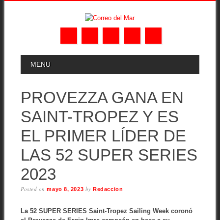
Skip
MAIN MENU
MENU
to
content
PROVEZZA GANA EN
SAINT-TROPEZ Y ES
EL PRIMER LÍDER DE
LAS 52 SUPER SERIES
2023
Posted on
by
mayo 8, 2023
Redaccion
La 52 SUPER SERIES Saint-Tropez Sailing Week coronó