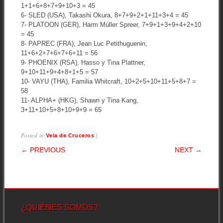
1+1+6+8+7+9+10+3 = 45
6- SLED (USA), Takashi Okura, 8+7+9+2+1+11+3+4 = 45
7- PLATOON (GER), Harm Müller Spreer, 7+9+1+3+9+4+2+10
= 45
8- PAPREC (FRA), Jean Luc Petithuguenin,
11+6+2+7+6+7+6+11 = 56
9- PHOENIX (RSA), Hasso y Tina Plattner,
9+10+11+9+4+8+1+5 = 57
10- VAYU (THA), Familia Whitcraft, 10+2+5+10+11+5+8+7 =
58
11- ALPHA+ (HKG), Shawn y Tina Kang,
3+11+10+5+8+10+9+9 = 65
Posted in
|
Vela de Cruceros
POST NAVIGATION
← PREVIOUS
NEXT →
¿QUIÉNES SOMOS?