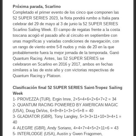
Próxima parada, Scarlino
Completado el primer evento de los cinco que componen las
52 SUPER SERIES 2023, la flota pondrá rumbo a Italia para
celebrar del 29 de mayo al 3 de junio la 52 SUPER SERIES
Scarlino Sailing Week. El campo de regatas frente a la costa
toscana acogió el pasado año al circuito en septiembre con
unas magníficas y variadas condiciones de navegación, con
un rango de viento entre 5-8 nudos y más de 20 en la que
probablemente fuera la mejor jornada de la temporada. Ganó
Quantum Racing. Antes, las 52 SUPER SERIES se
celebraron en Scarlino en 2016 y 2017, ambos en fechas
similares a las de este año y con victorias respectivas de
Quantum Racing y Platoon.
Clasificación final 52 SUPER SERIES Saint-Tropez Sailing
Week
1- PROVEZZA (TUR), Ergin Imre, 2+5+4+6+2+6+7+2 = 34
2- QUANTUM RACING POWERED BY AMERICAN MAGIC
(USA), Doug DeVos, 6+8+8+1+3+1+5+8 = 40
3- GLADIATOR (GBR), Tony Langley, 5+3+3+11+10+3+4+1 =
40
4- ALEGRE (GBR), Andy Soriano, 4+4+7+4+5+2+11+6 = 43
5- INTERLODGE (USA), Austin y Gwen Fragomen,