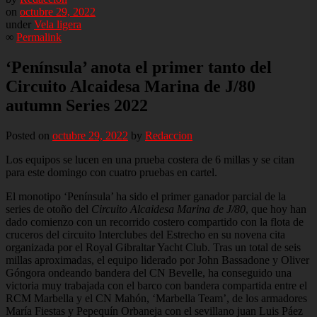
on
octubre 29, 2022
under
Vela ligera
∞
Permalink
‘Península’ anota el primer tanto del
Circuito Alcaidesa Marina de J/80
autumn Series 2022
Posted on
octubre 29, 2022
by
Redaccion
Los equipos se lucen en una prueba costera de 6 millas y se citan
para este domingo con cuatro pruebas en cartel.
El monotipo ‘Península’ ha sido el primer ganador parcial de la
series de otoño del
Circuito Alcaidesa Marina de J/80
, que hoy han
dado comienzo con un recorrido costero compartido con la flota de
cruceros del circuito Interclubes del Estrecho en su novena cita
organizada por el Royal Gibraltar Yacht Club. Tras un total de seis
millas aproximadas, el equipo liderado por John Bassadone y Oliver
Góngora ondeando bandera del CN Bevelle, ha conseguido una
victoria muy trabajada con el barco con bandera compartida entre el
RCM Marbella y el CN Mahón, ‘Marbella Team’, de los armadores
María Fiestas y Pepequín Orbaneja con el sevillano juan Luis Páez