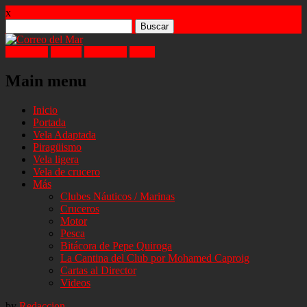
x
Buscar:
Facebook
Twitter
Instagram
Email
Main menu
Skip
Inicio
to
Portada
content
Vela Adaptada
Piragüismo
Vela ligera
Vela de crucero
Más
Clubes Náuticos / Marinas
Cruceros
Motor
Pesca
Bitácora de Pepe Quiroga
La Cantina del Club por Mohamed Caproig
Cartas al Director
Videos
by
Redaccion