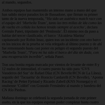
al mando, segundos.
Ambos equipos han mantenido un intenso mano a mano del que
han salido mejor parados los de Bassadone, que firman su primer
tanto de la nueva temporada, “
Ha sido un auténtico match race con
el equipo del ‘Marbella Team’, tanto las tres millas de ida como las
de vuelta en ceñida los hemos tenido siempre al acecho’
, declara
Germán Panei, tripulante del ‘Península’. Él mismo nos da paso a
hablar del tercer clasificado, el barco ‘Alcaidesa Marina’
capitaneado por Robin Imaz, quien tras un incidente con otro barco
en los inicios de la prueba se veía relegado al último puesto y de ahí
fue remontando hasta casi poner en peligro el segundo puesto del
‘Marbella Team’, “
Para mi ha sido el barco del día sin duda, con
una recuperación increíble
”, señala Panei.
Tras una bonita regata marcada por vientos de levante de entre 8 y
12 nudos de intensidad, el cuatro puesto ha sido para ‘GVS
Varaderos del Sur’ de Rafael Díaz (CN Bevelle/RCN de La Línea),
seguido del ‘Tacuarita’ de Horacio Cardarelli (CN Bevelle), ‘Aponia
Racing’ de Petter Fjelstad y Ricardo Zabell (KNS Noruega) y el
onubense ‘Colibrí’ con Gonzalo Fernández al mando y bandera del
CN Río Piedras.
Mañana domingo se celebrará la segunda jornada de este primer
asalto, en la que los equipos esperan poder completar hasta cuatro