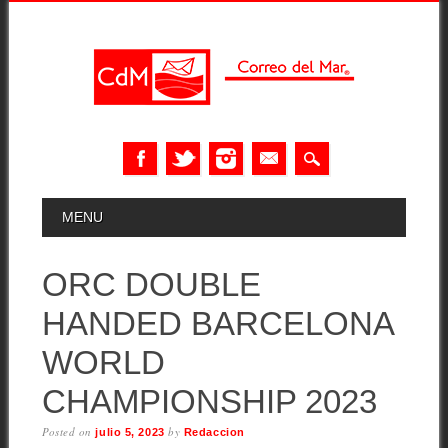
Skip
MAIN MENU
MENU
to
content
ORC DOUBLE
HANDED BARCELONA
WORLD
CHAMPIONSHIP 2023
Posted on
by
julio 5, 2023
Redaccion