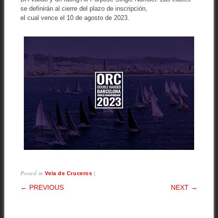
se definirán al cierre del plazo de inscripción,
el cual vence el 10 de agosto de 2023.
Posted in
|
Vela de Cruceros
POST NAVIGATION
← PREVIOUS
NEXT →