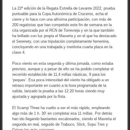
La 22ª edición de la Regata Estrella de Levante 2022, prueba
puntuable para la Copa Autonómica de Cruceros, echa el
cierre y lo hace con una altísima participación, con más de
200 regatistas que han competido este fin de semana en la
cita organizada por el RCN de Torrevieja y en la que también
ha brillado con luz propia el Maverta y en el que ha destacado
el Serenety, con una tripulación completamente femenina,
concluyendo en una trabajada y meritoria cuarta plaza en la
clase 4.
Poco viento en esta segunda y última jornada, como estaba
previsto, aunque y a pesar de ello se ha podido completar el
recorrido establecido de 11,4 millas náuticas, 9 para los
‘peques’. Esa poca intensidad del viento ha obligado a un
retraso importante en cuanto a la hora programada de la
salida, lanzado la prueba a las 12.20 horas siendo muy
ajustada y agrupada por la flota.
El Scamp Three ha vuelto a ser el más rápido, empleando
algo más de 1 h. 30’ en completar esa 11 millas. Por detrás
han ido llegando bastantes escalonados, siendo el Maverta el
segunda en real, seguido de Trabuco, Slick, Sopu Tres y
Griego los más cercanos.