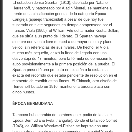
El estadounidense Spartan (1913), diseñado por Natahel
Herreshoff, y patroneado por Aladin Montel, se mantiene al
frente de la clasificación general de la categoría Época
Cangreja (aparejo trapezoidal) a pesar de que hoy fue
superado en siete segundos en tiempo compensado por el
francés Viola (1908), el William Fife del armador Kostia Belkin,
que se sitúa a un punto del liderato. El Spartan navega
siempre con viento libre merced a su mayor eslora y plano
vélico, sin referencias de sus rivales. De hecho, el Viola,
mucho más pequeño, cruzó la línea de llegada con una
desventaja de 47 minutos, pero la fórmula de corrección lo
aupó provisionalmente a la primera posición de la prueba. El
Spartan presentó una protesta en relación a la distancia
exacta del recorrido que estaba pendiente de resolución en el
momento de escribir estas líneas. El Chinook, otro diseño de
Herreshoff botado en 1916, mantiene la tercera plaza con
cinco puntos.
ÉPOCA BERMUDIANA
Tampoco hubo cambio de nombres en el podio de la clase
Época Bermudiana (vela triangular), donde el británico Comet
(1946), de William Woodward-Fisher, se impuso con una
holgura de un minuto y quince segundos al español Sonata