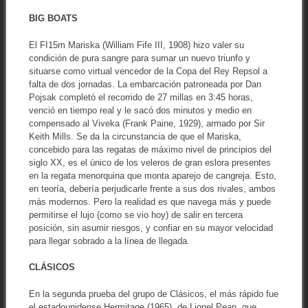
BIG BOATS
El FI15m Mariska (William Fife III, 1908) hizo valer su
condición de pura sangre para sumar un nuevo triunfo y
situarse como virtual vencedor de la Copa del Rey Repsol a
falta de dos jornadas. La embarcación patroneada por Dan
Pojsak completó el recorrido de 27 millas en 3:45 horas,
venció en tiempo real y le sacó dos minutos y medio en
compensado al Viveka (Frank Paine, 1929), armado por Sir
Keith Mills. Se da la circunstancia de que el Mariska,
concebido para las regatas de máximo nivel de principios del
siglo XX, es el único de los veleros de gran eslora presentes
en la regata menorquina que monta aparejo de cangreja. Esto,
en teoría, debería perjudicarle frente a sus dos rivales, ambos
más modernos. Pero la realidad es que navega más y puede
permitirse el lujo (como se vio hoy) de salir en tercera
posición, sin asumir riesgos, y confiar en su mayor velocidad
para llegar sobrado a la línea de llegada.
CLÁSICOS
En la segunda prueba del grupo de Clásicos, el más rápido fue
el estadounidense Hermitage (1965), de Lionel Pean, que