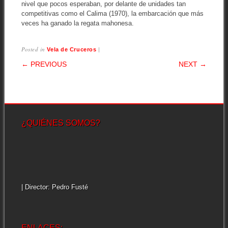
nivel que pocos esperaban, por delante de unidades tan
competitivas como el Calima (1970), la embarcación que más
veces ha ganado la regata mahonesa.
Posted in
|
Vela de Cruceros
POST NAVIGATION
← PREVIOUS
NEXT →
¿QUIÉNES SOMOS?
| Director: Pedro Fusté
ENLACES: