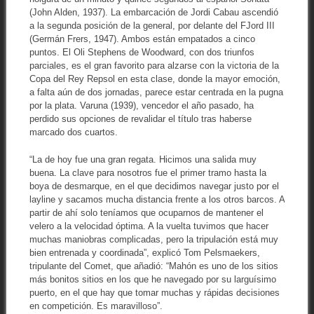
(John Alden, 1937). La embarcación de Jordi Cabau ascendió
a la segunda posición de la general, por delante del FJord III
(Germán Frers, 1947). Ambos están empatados a cinco
puntos. El Oli Stephens de Woodward, con dos triunfos
parciales, es el gran favorito para alzarse con la victoria de la
Copa del Rey Repsol en esta clase, donde la mayor emoción,
a falta aún de dos jornadas, parece estar centrada en la pugna
por la plata. Varuna (1939), vencedor el año pasado, ha
perdido sus opciones de revalidar el título tras haberse
marcado dos cuartos.
“La de hoy fue una gran regata. Hicimos una salida muy
buena. La clave para nosotros fue el primer tramo hasta la
boya de desmarque, en el que decidimos navegar justo por el
layline y sacamos mucha distancia frente a los otros barcos. A
partir de ahí solo teníamos que ocuparnos de mantener el
velero a la velocidad óptima. A la vuelta tuvimos que hacer
muchas maniobras complicadas, pero la tripulación está muy
bien entrenada y coordinada”, explicó Tom Pelsmaekers,
tripulante del Comet, que añadió: “Mahón es uno de los sitios
más bonitos sitios en los que he navegado por su larguísimo
puerto, en el que hay que tomar muchas y rápidas decisiones
en competición. Es maravilloso”.