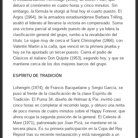
detuvo el cronómetro en cuatro horas y cinco minutos. Sin
embargo, la fórmula le otorgó al final hoy el cuarto puesto. El
Argos (1964), de la armadora estadounidense Barbara Trilling,
asaltó el liderato al llevarse la victoria en compensado. Suma
una victoria parcial al segundo puesto de ayer y ya lidera la
clasificación general del grupo, rumbo a la revalidación del
título. Le sigue muy de cerca el Saint Christopher (1966), con
Valentin Martin a la caña, que venció en la primera prueba y
hoy se ha apuntado un tercer puesto. Cierra el podio de
Clásicos el italiano Don Quijote (1953), segundo hoy, y que se
mantiene cerca de los dos mejores barcos del grupo.
ESPÍRITU DE TRADICIÓN
Lohengrin (1974), de Francis Bacquelaine y Sergio García, se
puso al frente de la clasificación de la clase Espíritu de
Tradición. El Puma 34, diseño de Holman & Pie, invirtió casi
cinco horas en completar el recorrido largo, y obtuvo una renta
de poco menos de cuatro minutos sobre el Happy Forever, que
ahora ocupa la segunda posición de la general. El Celeste di
Mare (1971), patroneado por Joan Pizà, se mantiene en la
tercera plaza. Es su primera participación en la Copa del Rey
Repsol tras su reciente restauración y está navegando a un