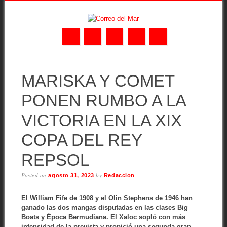
Skip
MAIN MENU
to
MARISKA Y COMET
content
PONEN RUMBO A LA
VICTORIA EN LA XIX
COPA DEL REY
REPSOL
Posted on
by
agosto 31, 2023
Redaccion
El William Fife de 1908 y el Olin Stephens de 1946 han
ganado las dos mangas disputadas en las clases Big
Boats y Época Bermudiana. El Xaloc sopló con más
intensidad de la prevista y propició una segunda gran