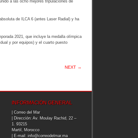
unido a las ocho mejores tripulaciones de
absoluta de ILCA 6 (antes Laser Radial) y ha
mporada 2021, que incluye la medalla olímpica
ual y por equipos) y el cuarto puesto
NEXT →
INFORMACIÓN GENERAL
| Correo del Mar
| Dirección: Av. Moulay Rachid, 22 –
1. 93215
Martil, Morocco
| E-mail: info@correodelmar.ma