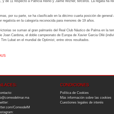
s, y de 11 respecto a Patricia Reino y Jaime Wizner, terceros. La regata ha re
s, por su parte, se ha clasificado en la décimo cuarta posición de general 
or regatista en la categoría reconocida para menores de 19 años.
ictorias se suman al gran palmarés del Real Club Náutico de Palma en la te
e Joan Cardona, el doble campeonato de Europa de Xavier Garcia Ollé (individ
 Tim Lubat en el mundial de Optimist, entre otros resultados.
T NAVIGATION
OUS
NLACES:
CONDICIONES
Contacto:
Política de Cookies
fo@correodelmar.ma
Más información sobre las cookies
Twitter:
Cuestiones legales de interés
itter.com/CorreodelM
Instagram: