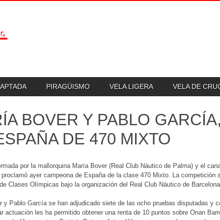
DAPTADA
PIRAGÜISMO
VELA LIGERA
VELA DE CR
ÍA BOVER Y PABLO GARCÍ
ESPAÑA DE 470 MIXTO
ormada por la mallorquina María Bover (Real Club Náutico de Palma) y el can
e proclamó ayer campeona de España de la clase 470 Mixto. La competición 
e Clases Olímpicas bajo la organización del Real Club Náutico de Barcelona
 y Pablo García se han adjudicado siete de las ocho pruebas disputadas y c
r actuación les ha permitido obtener una renta de 10 puntos sobre Onan Bar