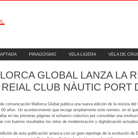
DAPTADA
PIRAGÜISMO
VELA LIGERA
VELA DE CR
LORCA GLOBAL LANZA LA R
 REIAL CLUB NÀUTIC PORT
de comunicación Mallorca Global publica una nueva edición de la revista del 
60 años. Un acontecimiento que recoge ampliamente este número, en el que 
altar en las primeras páginas el esfuerzo colectivo por consolidar una instit
tar con buenos resultados los retos de modernización y digitalización actuales
 edición de esta publicación arranca con un gran reportaje de la evolución de 