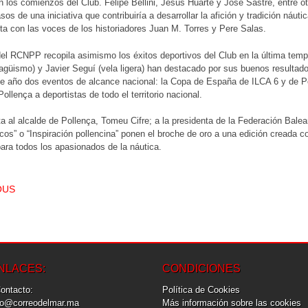
 los comienzos del Club. Felipe Bellini, Jesús Huarte y José Sastre, entre 
sos de una iniciativa que contribuiría a desarrollar la afición y tradición náut
 con las voces de los historiadores Juan M. Torres y Pere Salas.
del RCNPP recopila asimismo los éxitos deportivos del Club en la última temp
agüismo) y Javier Seguí (vela ligera) han destacado por sus buenos resultad
te año dos eventos de alcance nacional: la Copa de España de ILCA 6 y de P
ollença a deportistas de todo el territorio nacional.
ta al alcalde de Pollença, Tomeu Cifre; a la presidenta de la Federación Balea
cos” o “Inspiración pollencina” ponen el broche de oro a una edición crea
para todos los apasionados de la náutica.
T NAVIGATION
OUS
NLACES:
CONDICIONES
Contacto:
Política de Cookies
fo@correodelmar.ma
Más información sobre las cookies