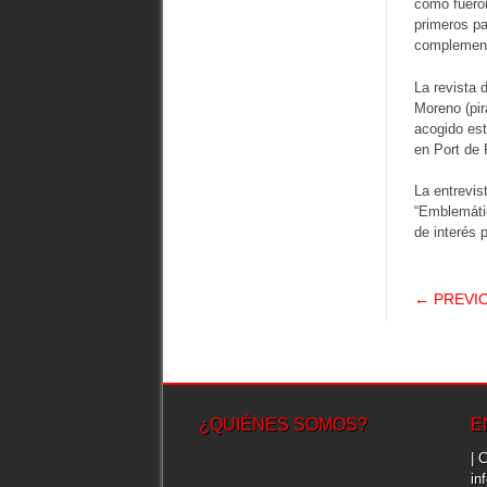
cómo fueron
primeros pa
complementa
La revista 
Moreno (pir
acogido es
en Port de P
La entrevis
“Emblemáti
de interés 
POS
← PREVI
¿QUIÉNES SOMOS?
E
| 
in