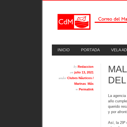
Skip
MAIN MENU
INICIO
PORTADA
VELA A
to
content
MAL
by
Redaccion
on
julio 13, 2021
DEL
under
Clubes Náuticos /
,
Marinas
Más
∞
Permalink
La agencia 
año cumple 
querido res
y por afron
Así, la 29ª