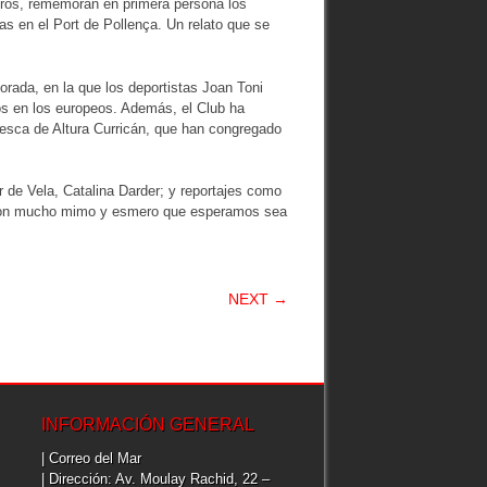
otros, rememoran en primera persona los
icas en el Port de Pollença. Un relato que se
orada, en la que los deportistas Joan Toni
os en los europeos. Además, el Club ha
esca de Altura Curricán, que han congregado
r de Vela, Catalina Darder; y reportajes como
da con mucho mimo y esmero que esperamos sea
NEXT →
INFORMACIÓN GENERAL
| Correo del Mar
| Dirección: Av. Moulay Rachid, 22 –