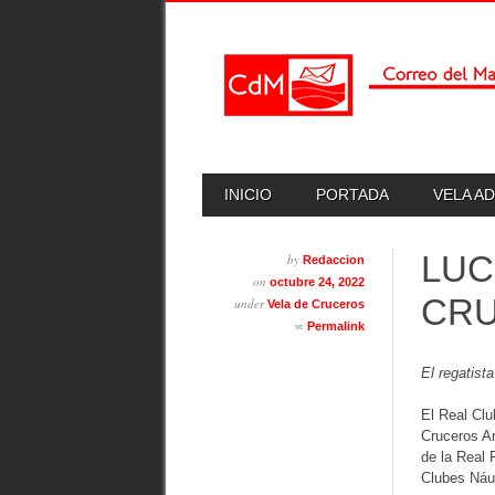
Skip
MAIN MENU
INICIO
PORTADA
VELA A
to
content
LUC
by
Redaccion
on
octubre 24, 2022
CRU
under
Vela de Cruceros
∞
Permalink
El regatist
El Real Clu
Cruceros A
de la Real 
Clubes Náut