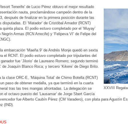
esort Tenerife’ de Lucio Pérez obtuvo el mejor resultado
resentación nauta, proclamándose campeón dentro de la
, después de finalizar en la primera posición durante las
s disputadas. El ‘Matador’ de Cristóbal Amador (RCNT)
 la quinta plaza. El podio estuvo completado por el ‘Muyay’
Negrín Armas (RCN Arrecife) y ‘Felipeva VI’ de Felipe del
CNGC).
la embarcación ‘Maeña 9’ de Andrés Monje quedó en sexta
ra el RCNT. El podio estuvo completado por tripulantes del
ganador fue ‘Jilorio’ de Laureano Romero; segundo terminó
’ de Joaquín Blanco Roca; y tercero ‘Kikere’ de Diego Brito.
a la clase ORC-E, ‘Máquina Total’ de Chimo Botella (RCNT)
un paso de obtener medalla, ya que terminó en la cuarta
XXVIII Regata
neral tras las tres mangas afrontadas. La delegación se
n el octavo puesto del ‘Lausamar’ de Jorge Sbert García
vencedor fue Alberto Caubín Pérez (CM Varadero), con plata para Agustín Es
z (IND).
T NAVIGATION
OUS