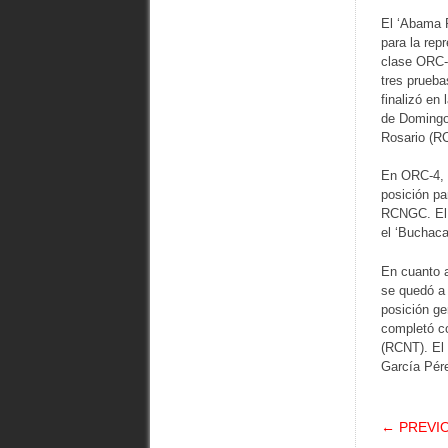
El ‘Abama R
para la rep
clase ORC-3
tres prueba
finalizó en
de Domingo 
Rosario (R
En ORC-4, 
posición pa
RCNGC. El 
el ‘Buchaca
En cuanto 
se quedó a 
posición ge
completó co
(RCNT). El 
García Pére
POS
← PREVI