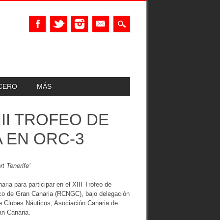
UCERO
MÁS
II TROFEO DE
 EN ORC-3
t Tenerife’
ia para participar en el XIII Trofeo de
ico de Gran Canaria (RCNGC), bajo delegación
e Clubes Náuticos, Asociación Canaria de
an Canaria.