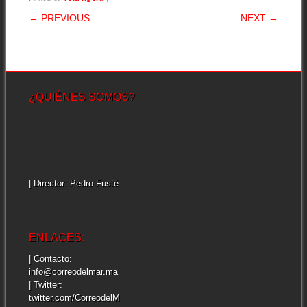
POST NAVIGATION
← PREVIOUS
NEXT →
¿QUIÉNES SOMOS?
| Director: Pedro Fusté
ENLACES:
| Contacto:
info@correodelmar.ma
| Twitter:
twitter.com/CorreodelM