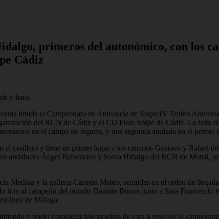
idalgo, primeros del autonómico, con los ca
ipe Cádiz
de y lenta
forma tímida el Campeonato de Andalucía de Snipe/IV Trofeo Aniversario
rganización del RCN de Cádiz y el CD Flota Snipe de Cádiz. La falta de
cesarios en el campo de regatas, y una segunda anulada en el primer tr
 en el casillero y tiene en primer lugar a los canarios Gustavo y Rafael 
ndaluces Ángel Ballesteros y Sonia Hidalgo del RCN de Motril, primer
tricia Medina y la gallega Carmen Mateo, seguidas en el orden de lleg
o hoy al campeón del mundo Damián Borras junto a Sara Franceschi (CM 
erráneo de Málaga.
mpitiendo y poder completar tres pruebas de cara a resolver el campeon