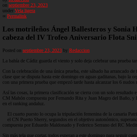
on
septiembre 23, 2023
under
Vela ligera
∞
Permalink
Los motrileños Ángel Ballesteros y Sonia H
cabeza del IV Trofeo Aniversario Flota Sn
Posted on
septiembre 23, 2023
by
Redaccion
La bahía de Cádiz guarda el viento y solo deja celebrar una prueba tar
Con la celebración de una única prueba, este sábado ha arrancado de 
clase que se disputa hasta este domingo en aguas gaditanas, bajo la o
con una primera prueba que empezó tarde hasta alcanzar los 6 nudos ne
Así las cosas, la primera clasificación se cierra con un solo resultado
CM Mahón compuesta por Fernando Rita y Juan Magro del Baño, y los a
en el ranking andaluz.
El cuarto puesto lo ocupa la tripulación femenina de la canaria Pa
el CN Puerto Sherry, segundos en el objetivo autonómico, superand
compuesta por Eduardo Maldonado y Federico Serrano del RC Medit
Sin más tela que cortar, todos esperan a este domingo para seguir co