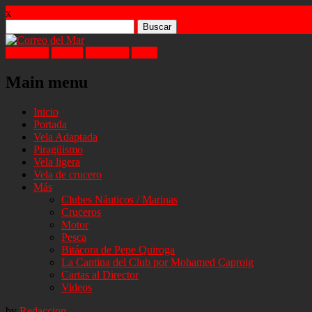
x
Buscar:
Facebook
Twitter
Instagram
Email
Main menu
Skip
Inicio
to
Portada
content
Vela Adaptada
Piragüismo
Vela ligera
Vela de crucero
Más
Clubes Náuticos / Marinas
Cruceros
Motor
Pesca
Bitácora de Pepe Quiroga
La Cantina del Club por Mohamed Caproig
Cartas al Director
Videos
by
Redaccion