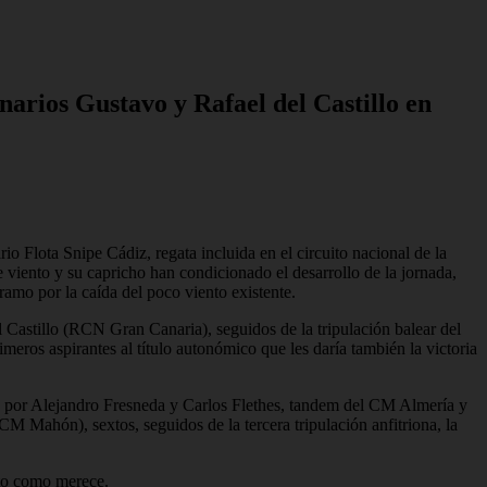
narios Gustavo y Rafael del Castillo en
 Flota Snipe Cádiz, regata incluida en el circuito nacional de la
 viento y su capricho han condicionado el desarrollo de la jornada,
amo por la caída del poco viento existente.
del Castillo (RCN Gran Canaria), seguidos de la tripulación balear del
os aspirantes al título autonómico que les daría también la victoria
ada por Alejandro Fresneda y Carlos Flethes, tandem del CM Almería y
Mahón), sextos, seguidos de la tercera tripulación anfitriona, la
ato como merece.