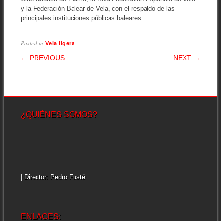
y la Federación Balear de Vela, con el respaldo de las
principales instituciones públicas baleares.
Posted in
|
Vela ligera
POST NAVIGATION
← PREVIOUS
NEXT →
¿QUIÉNES SOMOS?
| Director: Pedro Fusté
ENLACES: