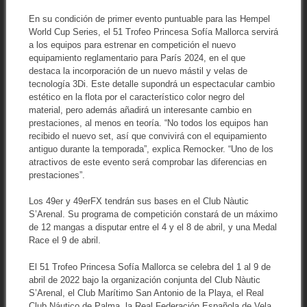
En su condición de primer evento puntuable para las Hempel
World Cup Series, el 51 Trofeo Princesa Sofía Mallorca servirá
a los equipos para estrenar en competición el nuevo
equipamiento reglamentario para París 2024, en el que
destaca la incorporación de un nuevo mástil y velas de
tecnología 3Di. Este detalle supondrá un espectacular cambio
estético en la flota por el característico color negro del
material, pero además añadirá un interesante cambio en
prestaciones, al menos en teoría. “No todos los equipos han
recibido el nuevo set, así que convivirá con el equipamiento
antiguo durante la temporada”, explica Remocker. “Uno de los
atractivos de este evento será comprobar las diferencias en
prestaciones”.
Los 49er y 49erFX tendrán sus bases en el Club Nàutic
S’Arenal. Su programa de competición constará de un máximo
de 12 mangas a disputar entre el 4 y el 8 de abril, y una Medal
Race el 9 de abril.
El 51 Trofeo Princesa Sofía Mallorca se celebra del 1 al 9 de
abril de 2022 bajo la organización conjunta del Club Nàutic
S’Arenal, el Club Marítimo San Antonio de la Playa, el Real
Club Náutico de Palma, la Real Federación Española de Vela