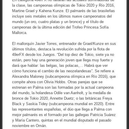
la clase, las campeonas olímpicas de Tokio 2020 y Río 2016,
Martine Grael y Kahena Kunze. El palmarés de las brasileñas
incluye seis metales en los últimos nueve campeonatos del
mundo (un oro, cuatro platas y un bronce) y el título de
campeonas de la última edición del Trofeo Princesa Sofía
Mallorca.
El mallorquín Javier Torres, entrenador de Grael/Kunze en sus
últimos títulos, destaca la revolución sufrida por la flota de
49erFX desde los Juegos. “Del top diez de Tokio, siete ya no
están, pero hay una generación joven que llega muy fuerte y
dará que hablar: las belgas, las polacas,… Habrá que ver
cómo funciona el cambio de las neozelandesas”. Se refiere a
Alexandra Maloney (subcampeona olímpica en Río 2016), que
compite ahora con Olivia Hobbs. Otras parejas que se
estrenan en Palma son las formadas por la actual campeona
del mundo, la holandesa Odile van Aanholt, y la medalla de
bronce de Tokio 2020, Annette Duetz; o las británicas Freya
Black y Saskia Tidey (subcampeona mundial en 2020). Entre
las representantes españolas, el dúo que llega a Palma con
mejor palmarés es el formado por las gallegas Patricia Suárez
y María Cantero, quintas en el mundial disputado el pasado
noviembre en Omán.