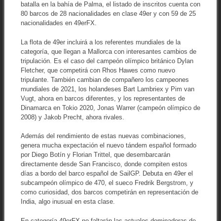
batalla en la bahía de Palma, el listado de inscritos cuenta con
80 barcos de 28 nacionalidades en clase 49er y con 59 de 25
nacionalidades en 49erFX.
La flota de 49er incluirá a los referentes mundiales de la
categoría, que llegan a Mallorca con interesantes cambios de
tripulación. Es el caso del campeón olímpico británico Dylan
Fletcher, que competirá con Rhos Hawes como nuevo
tripulante. También cambian de compañero los campeones
mundiales de 2021, los holandeses Bart Lambriex y Pim van
Vugt, ahora en barcos diferentes, y los representantes de
Dinamarca en Tokio 2020, Jonas Warrer (campeón olímpico de
2008) y Jakob Precht, ahora rivales.
Además del rendimiento de estas nuevas combinaciones,
genera mucha expectación el nuevo tándem español formado
por Diego Botín y Florian Trittel, que desembarcarán
directamente desde San Francisco, donde compiten estos
días a bordo del barco español de SailGP. Debuta en 49er el
subcampeón olímpico de 470, el sueco Fredrik Bergstrom, y
como curiosidad, dos barcos competirán en representación de
India, algo inusual en esta clase.
En categoría 49erFX no faltarán las actuales dominadoras de