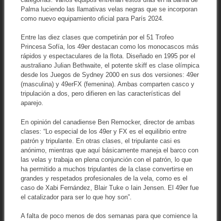
Palma luciendo las llamativas velas negras que se incorporan
como nuevo equipamiento oficial para París 2024.
Entre las diez clases que competirán por el 51 Trofeo
Princesa Sofía, los 49er destacan como los monocascos más
rápidos y espectaculares de la flota. Diseñado en 1995 por el
australiano Julian Bethwaite, el potente skiff es clase olímpica
desde los Juegos de Sydney 2000 en sus dos versiones: 49er
(masculina) y 49erFX (femenina). Ambas comparten casco y
tripulación a dos, pero difieren en las características del
aparejo.
En opinión del canadiense Ben Remocker, director de ambas
clases: “Lo especial de los 49er y FX es el equilibrio entre
patrón y tripulante. En otras clases, el tripulante casi es
anónimo, mientras que aquí básicamente maneja el barco con
las velas y trabaja en plena conjunción con el patrón, lo que
ha permitido a muchos tripulantes de la clase convertirse en
grandes y respetados profesionales de la vela, como es el
caso de Xabi Fernández, Blair Tuke o Iain Jensen. El 49er fue
el catalizador para ser lo que hoy son”.
A falta de poco menos de dos semanas para que comience la