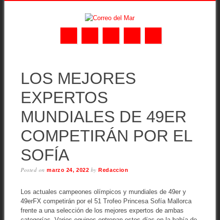
Skip
MAIN MENU
to
LOS MEJORES
content
EXPERTOS
MUNDIALES DE 49ER
COMPETIRÁN POR EL
SOFÍA
Posted on
by
marzo 24, 2022
Redaccion
Los actuales campeones olímpicos y mundiales de 49er y
49erFX competirán por el 51 Trofeo Princesa Sofía Mallorca
frente a una selección de los mejores expertos de ambas
categorías. Varios equipos entrenan estos días en la bahía de