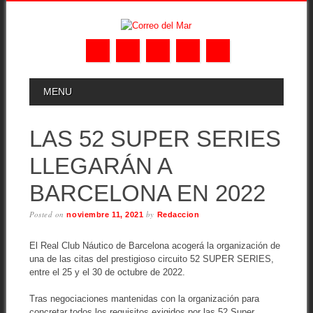
Skip
MAIN MENU
MENU
to
content
LAS 52 SUPER SERIES
LLEGARÁN A
BARCELONA EN 2022
Posted on
by
noviembre 11, 2021
Redaccion
El Real Club Náutico de Barcelona acogerá la organización de
una de las citas del prestigioso circuito 52 SUPER SERIES,
entre el 25 y el 30 de octubre de 2022.
Tras negociaciones mantenidas con la organización para
concretar todos los requisitos exigidos por las 52 Super