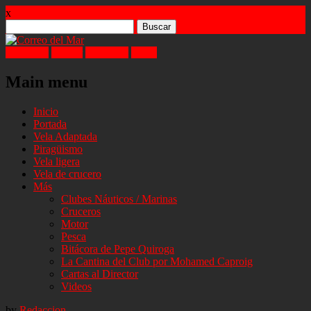
x
Buscar:
Facebook
Twitter
Instagram
Email
Main menu
Skip
Inicio
to
Portada
content
Vela Adaptada
Piragüismo
Vela ligera
Vela de crucero
Más
Clubes Náuticos / Marinas
Cruceros
Motor
Pesca
Bitácora de Pepe Quiroga
La Cantina del Club por Mohamed Caproig
Cartas al Director
Videos
by
Redaccion