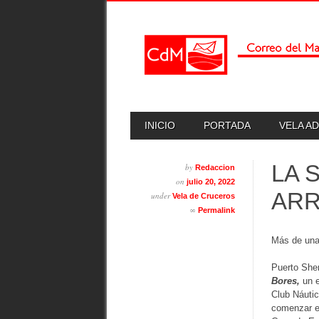
Skip
MAIN MENU
INICIO
PORTADA
VELA A
to
content
LA 
by
Redaccion
on
julio 20, 2022
ARR
under
Vela de Cruceros
∞
Permalink
Más de una 
Puerto Sher
Bores,
un e
Club Náutic
comenzar e