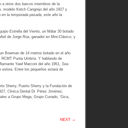
to a otros dos barcos miembros de la
o, modelo Ketch Cangrejo del año 1927 y
 en la temporada pasada, este año la
quipo Estrella del Viento, un Mälar 30 botado
Meil de Jorge Roa, ganador en Mini-Clásico; y
un Bowman de 14 metros botado en el año
 el RCMT Punta Umbría. Y hablando de
 flamante Yawl Marconi del año 1951,
Sea
 eslora. Entre los pequeños estará de
to Sherry, Puerto Sherry y la Fundación de
1927, Clinica Dental Dr. Pérez Jiménez,
iales a Grupo Mega, Grupo Cunado, ‘Gica,
NEXT →