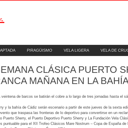
DAPTADA
PIRAGÜISMO
VELA LIGERA
VELA DE CR
SEMANA CLÁSICA PUERTO 
ANCA MAÑANA EN LA BAHÍA
veintena de barcos se batirán el cobre a lo largo de tres jornadas hasta el s
ry y la bahía de Cádiz serán escenario a partir de este jueves de la sexta ed
vento que traspasa las fronteras de lo deportivo para convertirse en un reclam
o Puerto Sherry, el Puerto Deportivo Puerto Sherry y La Fundación Vela Clás
s puntuable para el XII Trofeo Clásicos Mare Nostrum – Copa de España de 