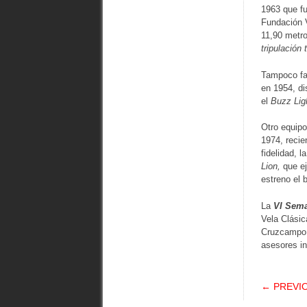
1963 que fu
Fundación V
11,90 metr
tripulación
Tampoco fa
en 1954, di
el
Buzz Lig
Otro equipo
1974, reci
fidelidad,
Lion,
que ej
estreno el 
La
VI Sema
Vela Clásic
Cruzcampo 
asesores in
POS
← PREVI