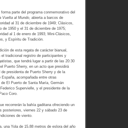
e forma parte del programa conmemorativo del
a Vuelta al Mundo
, abierta a barcos de
oridad al 31 de diciembre de 1949; Clásicos,
ro de 1950 y el 31 de diciembre de 1975;
ridad al 1 de enero de 1993; Mini-Clásicos,
os, y Espíritu de Tradición.
ición de esta regata de carácter bianual,
el tradicional registro de participantes y
gatistas, que tendrá lugar a partir de las 20:30
tel Puerto Sherry, en un acto que presidirá
d de presidenta de Puerto Sherry y de la
e España, acompañada entre otras
de de El Puerto de Santa María, Germán
ederico Supervielle, y el presidente de la
 Paco Coro.
ue recorrerán la bahía gaditana ofreciendo un
as posteriores, viernes 22 y sábado 23 de
ndiciones de viento.
a, una Yola de 15,88 metros de eslora del año