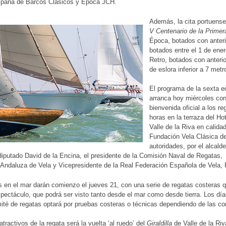
paña de Barcos Clásicos y Época JCH.
Además, la cita portuens
V Centenario de la Primer
Época, botados con anteri
botados entre el 1 de ene
Retro, botados con anterio
de eslora inferior a 7 metr
El programa de la sexta ed
arranca hoy miércoles con 
bienvenida oficial a los re
horas en la terraza del Ho
Valle de la Riva en calida
Fundación Vela Clásica d
autoridades, por el alcal
diputado David de la Encina, el presidente de la Comisión Naval de Regatas, F
Andaluza de Vela y Vicepresidente de la Real Federación Española de Vela,
 en el mar darán comienzo el jueves 21, con una serie de regatas costeras q
spectáculo, que podrá ser visto tanto desde el mar como desde tierra. Los dí
omité de regatas optará por pruebas costeras o técnicas dependiendo de las co
atractivos de la regata será la vuelta ‘al ruedo’ del
Giraldilla
de Valle de la Riv