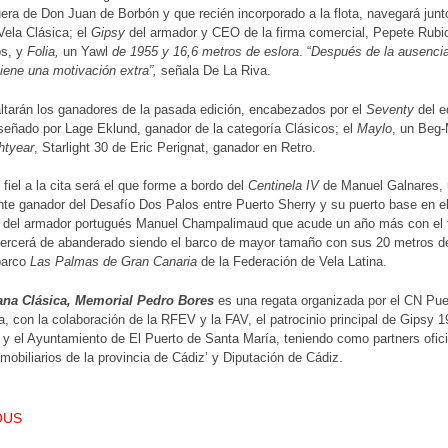
era de Don Juan de Borbón y que recién incorporado a la flota, navegará jun
ela Clásica; el
Gipsy
del armador y CEO de la firma comercial, Pepete Rubi
os, y
Folia,
un Yawl
de 1955 y 16,6 metros de eslora
. “
Después de la ausencia
 tiene una motivación extra”,
señala De La Riva.
ltarán los ganadores de la pasada edición, encabezados por el
Seventy
del e
señado por Lage Eklund, ganador de la categoría Clásicos; el
Maylo
, un Beg-
htyear
, Starlight 30 de Eric Perignat, ganador en Retro.
 fiel a la cita será el que forme a bordo del
Centinela IV
de Manuel Galnares, 
ente ganador del Desafío Dos Palos entre Puerto Sherry y su puerto base en
 la del armador portugués Manuel Champalimaud que acude un año más con el
ercerá de abanderado siendo el barco de mayor tamaño con sus 20 metros de
barco
Las Palmas de Gran Canaria
de la Federación de Vela Latina.
na Clásica, Memorial Pedro Bores
es una regata organizada por el CN Puer
a, con la colaboración de la RFEV y la FAV, el patrocinio principal de Gipsy 
y el Ayuntamiento de El Puerto de Santa María, teniendo como partners ofic
mobiliarios de la provincia de Cádiz’ y Diputación de Cádiz.
T NAVIGATION
OUS