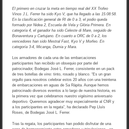
El primero en cruzar la meta en tiempo real del XX Trofeo
Vinos J.L. Ferrer ha sido Kyo V, que ha llegado a las 15:08:58.
En la clasificación general de RI de 0 a 3, el podio queda
formado por Nidea 2, Escuela de Vela y Glòria Primera. En
categoría 4, el ganador ha sido Celeste di Mare, seguido de
Bonaventura y Cartujano. En cuanto a ORC de 0 a 2, los
vencedores han sido Mestral Fast, Kyo V y Morfeo. En
categoría 3-4, Micanga, Dumia y Mara.
Los armadores de cada una de las embarcaciones
participantes han recibido un obsequio por parte del
patrocinador, Bodegas José L. Ferrer, consistente en un pack
de tres botellas de vino: tinto, rosado y blanco. “Es un gran
orgullo para nosotros celebrar estos 20 años con una treintena
de embarcaciones en aguas de Sa Ràpita. Aunque hemos
patrocinado diversos eventos a lo largo de nuestra historia, es
la primera vez que celebramos nuestro vigésimo aniversario
deportivo. Queremos agradecer muy especialmente al CNR y
a los participantes en la regata”, ha declarado Pep Lluís
Roses, de Bodegas José L. Ferrer.
Tras la regata, los participantes han podido disfrutar de una