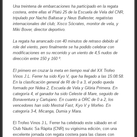
Una treintena de embarcaciones ha participado en la regata
costera, entre ellas el Platú 25 de la Escuela de Vela del CNR,
tripulado por Nacho Baltasar y Neus Ballester, regatistas
internacionales del club; Xisco Sócrates, monitor de vela, y
Miki Bover, director deportivo.
La regata ha arrancado con 40 minutos de retraso debido al
role del viento, pero finalmente se ha podido celebrar con
modificaciones en su recorrido y un viento de 4,5 nudos de
dirección entre 150 y 160 º.
El primero en cruzar la meta en tiempo real del XX Trofeo
Vinos J.L. Ferrer ha sido Kyo V, que ha llegado a las 15:08:58.
En la clasificación general de RI de 0 a 3, el podio queda
formado por Nidea 2, Escuela de Vela y Glòria Primera. En
categoría 4, el ganador ha sido Celeste di Mare, seguido de
Bonaventura y Cartujano. En cuanto a ORC de 0 a 2, los
vencedores han sido Mestral Fast, Kyo V y Morfeo. En
categoría 3-4, Micanga, Dumia y Mara.
El Trofeo Vinos J.L. Ferrer ha celebrado este sábado en el
Club Nàutic Sa Ràpita (CNR) su vigésima edición, con una
excelente jornada con regata costera para las clases con