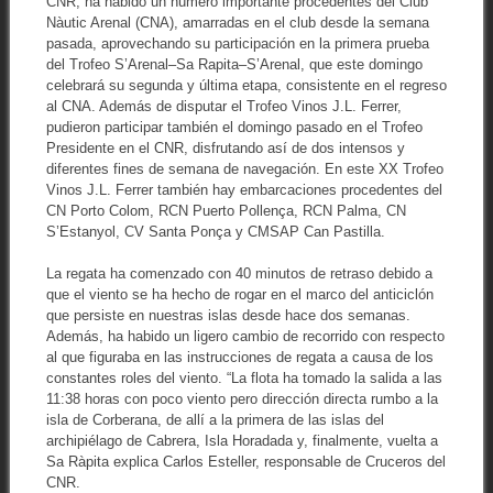
CNR, ha habido un número importante procedentes del Club
Nàutic Arenal (CNA), amarradas en el club desde la semana
pasada, aprovechando su participación en la primera prueba
del Trofeo S’Arenal–Sa Rapita–S’Arenal, que este domingo
celebrará su segunda y última etapa, consistente en el regreso
al CNA. Además de disputar el Trofeo Vinos J.L. Ferrer,
pudieron participar también el domingo pasado en el Trofeo
Presidente en el CNR, disfrutando así de dos intensos y
diferentes fines de semana de navegación. En este XX Trofeo
Vinos J.L. Ferrer también hay embarcaciones procedentes del
CN Porto Colom, RCN Puerto Pollença, RCN Palma, CN
S’Estanyol, CV Santa Ponça y CMSAP Can Pastilla.
La regata ha comenzado con 40 minutos de retraso debido a
que el viento se ha hecho de rogar en el marco del anticiclón
que persiste en nuestras islas desde hace dos semanas.
Además, ha habido un ligero cambio de recorrido con respecto
al que figuraba en las instrucciones de regata a causa de los
constantes roles del viento. “La flota ha tomado la salida a las
11:38 horas con poco viento pero dirección directa rumbo a la
isla de Corberana, de allí a la primera de las islas del
archipiélago de Cabrera, Isla Horadada y, finalmente, vuelta a
Sa Ràpita explica Carlos Esteller, responsable de Cruceros del
CNR.