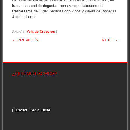
cena de hermanamiento entre armadores y tripulaciones , en
la que han podido degustar tapas y especialidades del
Restaurante del CNR, regadas con vinos y cavas de Bodegas
José L. Ferrer.
Posted in
|
Vela de Cruceros
POST NAVIGATION
← PREVIOUS
NEXT →
¿QUIÉNES SOMOS?
| Director: Pedro Fusté