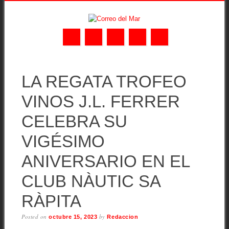
Skip
MAIN MENU
to
LA REGATA TROFEO
content
VINOS J.L. FERRER
CELEBRA SU
VIGÉSIMO
ANIVERSARIO EN EL
CLUB NÀUTIC SA
RÀPITA
Posted on
by
octubre 15, 2023
Redaccion