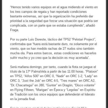
“Hemos tenido varios equipos en el agua midiendo el viento en
los tres campos de regata y han reportado condiciones
bastante extremas, así que la organización ha preferido dar
prioridad a la seguridad que forzar una situación que podría ser
complicada, con un parte que se estaba cumpliendo”, añadió
Fraga.
Por su parte Luis Doreste, táctico del TP52 “Pelotari Project”,
confirmaba que “fuera está bastante duro, no solamente por el
viento, que se han medido rachas de 27 nudos sino también
mucha ola. Para estos barcos, estas condiciones es hacerlos
sufrir mucho y yo creo que la decisión es muy acertada”.
Será mañana domingo, por tanto, cuando la flota se juegue el
título de la 17ª PalmaVela a partir de las 11:00 horas. “Platoon”
en TP52, “Aifos 500” en ORC 0, “Nadir” en ORC 1-2, “Lady” en
ORC 3, “Just the Job” en ORC 4-5, “Tres mares” en ORC A2,
“Dr. Chacartegui” en J80, “Gunter” en Dragón, “Disco volante”
en Flying Fifteen, “Marigan” en Época y “Legolas” en Espíritu
de Tradición son los once equipos que defenderán el liderato
en la jornada final.