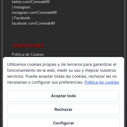
twitter.com/CorreodelM
| Instagram:
instagram.com/CorreodelM/
| Facebook:
facebook.com/CorreodelM
CONDICIONES
Política de Cookies
Más información sobre las cookies
Utilizamos cookies propias y de terceros para garantizar el
Cuestiones legales de interés
funcionamiento de la web, medir su uso y mejorar nuestros
servicios. Puede aceptar todas las cookies, rechazar las no
necesarias o configurar sus preferencias.
Política de cookies
INFORMACIÓN GENERAL
| Correo del Mar
Aceptar todo
| Dirección: Av. Moulay Rachid, 22 – 1. 93215
Martil, Morocco
| E-mail: info@correodelmar.ma
Rechazar
Configurar