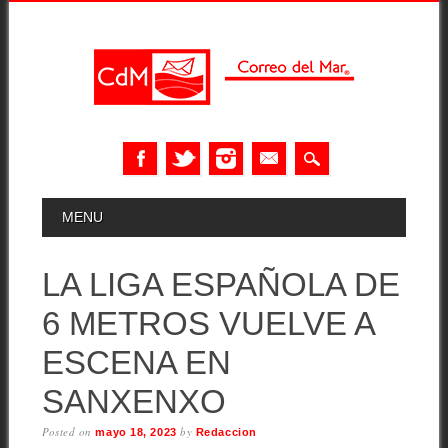
Skip
MAIN MENU
MENU
to
content
LA LIGA ESPAÑOLA DE
6 METROS VUELVE A
ESCENA EN
SANXENXO
Posted on
by
mayo 18, 2023
Redaccion