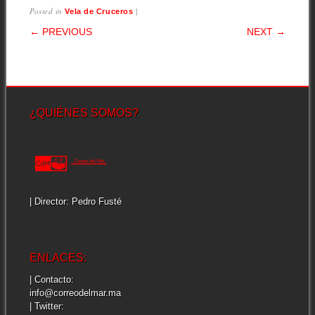
Posted in
|
Vela de Cruceros
POST NAVIGATION
← PREVIOUS
NEXT →
¿QUIÉNES SOMOS?
| Director: Pedro Fusté
ENLACES:
| Contacto:
info@correodelmar.ma
| Twitter: