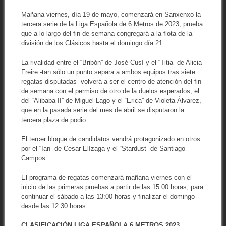
Mañana viernes, día 19 de mayo, comenzará en Sanxenxo la
tercera serie de la Liga Española de 6 Metros de 2023, prueba
que a lo largo del fin de semana congregará a la flota de la
división de los Clásicos hasta el domingo día 21.
La rivalidad entre el “Bribón” de José Cusí y el “Titia” de Alicia
Freire -tan sólo un punto separa a ambos equipos tras siete
regatas disputadas- volverá a ser el centro de atención del fin
de semana con el permiso de otro de la duelos esperados, el
del “Alibaba II” de Miguel Lago y el “Erica” de Violeta Álvarez,
que en la pasada serie del mes de abril se disputaron la
tercera plaza de podio.
El tercer bloque de candidatos vendrá protagonizado en otros
por el “Ian” de Cesar Elízaga y el “Stardust” de Santiago
Campos.
El programa de regatas comenzará mañana viernes con el
inicio de las primeras pruebas a partir de las 15:00 horas, para
continuar el sábado a las 13:00 horas y finalizar el domingo
desde las 12:30 horas.
CLASIFICACIÓN LIGA ESPAÑOLA 6 METROS 2023