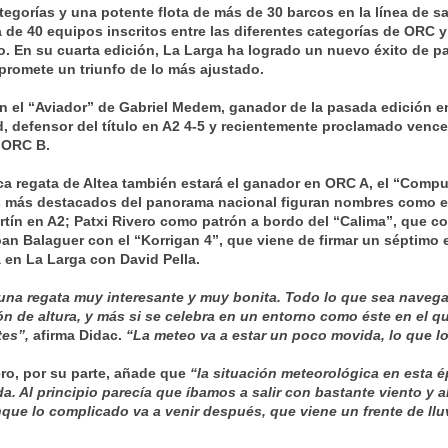
tegorías y una potente flota de más de 30 barcos en la línea de sa
 de 40 equipos inscritos entre las diferentes categorías de ORC 
. En su cuarta edición, La Larga ha logrado un nuevo éxito de p
 promete un triunfo de lo más ajustado.
án el “Aviador” de Gabriel Medem, ganador de la pasada edición 
, defensor del título en A2 4-5 y recientemente proclamado venced
 ORC B.
ica regata de Altea también estará el ganador en ORC A, el “Compu
s más destacados del panorama nacional figuran nombres como el
rtín en A2; Patxi Rivero como patrón a bordo del “Calima”, que com
an Balaguer con el “Korrigan 4”, que viene de firmar un séptimo 
 en La Larga con David Pella.
 una regata muy interesante y muy bonita. Todo lo que sea navega
n de altura, y más si se celebra en un entorno como éste en el 
tes”,
afirma Didac.
“La meteo va a estar un poco movida, lo que 
ero, por su parte, añade que
“la situación meteorológica en esta 
a. Al principio parecía que íbamos a salir con bastante viento y 
que lo complicado va a venir después, que viene un frente de llu