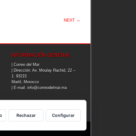
NEXT →
INFORMACIÓN GENERAL
| Correo del Mar
| Dirección: Av. Moulay Rachid, 22 –
1. 93215
Martil, Morocco
| E-mail: info@correodelmar.ma
o
Rechazar
Configurar