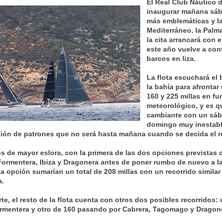
El Real Club Náutico 
inaugurar mañana sába
más emblemáticas y la
Mediterráneo, la Palm
la cita arrancará con 
este año vuelve a con
barcos en liza.
La flota escuchará el 
la bahía para afrontar
160 y 225 millas en fu
meteorológico, y es q
cambiante con un sába
domingo muy inestabl
nión de patrones que no será hasta mañana cuando se decida el re
s de mayor eslora, con la primera de las dos opciones previstas 
Formentera, Ibiza y Dragonera antes de poner rumbo de nuevo a la
a opción sumarían un total de 208 millas con un recorrido similar
a.
te, el resto de la flota cuenta con otros dos posibles recorridos:
ormentera y otro de 160 pasando por Cabrera, Tagomago y Dragon