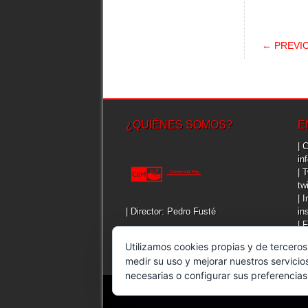
POS
← PREVI
¿QUIÉNES SOMOS?
E
| 
in
| 
tw
| 
| Director: Pedro Fusté
in
| 
fa
Utilizamos cookies propias y de terceros
medir su uso y mejorar nuestros servicio
necesarias o configurar sus preferencia