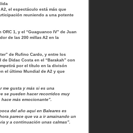
lida
y A2, el espectáculo está más que
articipación reuniendo a una potente
en ORC 1, y el “Guaguanco IV” de Juan
or de las 200 millas A2 en la
ter” de Rufino Cardo, y entre los
 de Didac Costa en el “Barakah” con
petirá por el título en la divisón
en el último Mundial de A2 y que
r me gusta y más si es una
que se pueden hacer recorridos muy
lo hace más emocionante”.
época del año aquí en Baleares es
ahora parece que va a ir amainando un
via y a continuación unas calmas”.