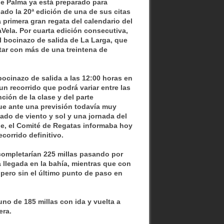
de Palma ya está preparado para
do la 20ª edición de una de sus citas
 primera gran regata del calendario del
aVela. Por cuarta edición consecutiva,
el bocinazo de salida de La Larga, que
tar con más de una treintena de
bocinazo de salida a las 12:00 horas en
 un recorrido que podrá variar entre las
nción de la clase y del parte
ue ante una previsión todavía muy
do de viento y sol y una jornada del
e, el Comité de Regatas informaba hoy
corrido definitivo.
completarían 225 millas pasando por
 llegada en la bahía, mientras que con
 pero sin el último punto de paso en
 uno de 185 millas con ida y vuelta a
era.