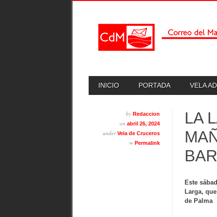
Skip
MAIN MENU
INICIO
PORTADA
VELA A
to
content
LA 
by
Redaccion
on
abril 26, 2024
MAÑ
under
Vela de Cruceros
∞
Permalink
BAR
Este sábad
Larga, que
de Palma