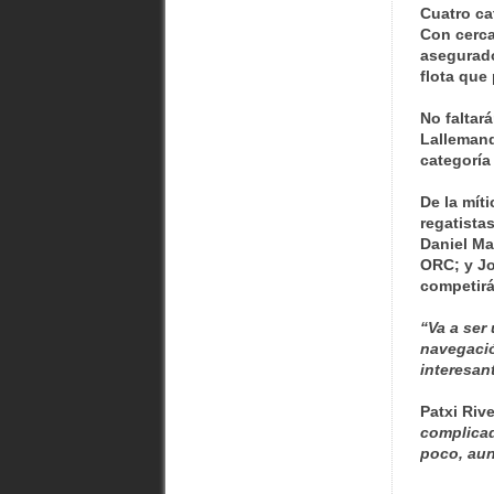
Cuatro ca
Con cerca
asegurado
flota que
No faltar
Lallemand
categoría
De la mít
regatista
Daniel Ma
ORC; y Jo
competirá
“Va a ser
navegació
interesan
Patxi Riv
complicad
poco, aun