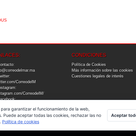
T NAVIGATION
OUS
NLACES:
CONDICIONES
Contacto:
Política de Cookies
fo@correodelmar.ma
Más información sobre las cookies
Twitter:
Cuestiones legales de interés
itter.com/CorreodelM
Instagram:
stagram.com/CorreodelM/
Facebook:
cebook.com/CorreodelM
 para garantizar el funcionamiento de la web,
Aceptar tod
s. Puede aceptar todas las cookies, rechazar las no
s.
Política de cookies
© CORREO DEL MAR