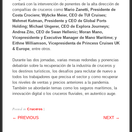
contará con la intervención de ponentes de la alta dirección de
compañías de cruceros como
Mario Zanetti, Presidente de
Costa Crociere; Wybcke Meier, CEO de TUI Cruises;
Mehmet Kutman, Presidente y CEO de Global Ports
Holding; Michael Ungerer, CEO de Explora Journeys;
Andrea Zito, CEO de Swan Hellenic; Moran Mano,
Vicepresidente y Executive Manager de Mano Maritime; y
Eithne Williamson, Vicepresidenta de Princess Cruises UK
& Europe
, entre otros.
Durante las dos jornadas, varias mesas redondas y ponencias
debatirán sobre la recuperación de la industria de cruceros y
los destinos turísticos, los desafíos para reclutar de nuevo a
todos los trabajadores que precisa el sector y como recuperar
los niveles de ventas y precios anteriores a la pandemia.
También se abordarán temas como los seguros marítimos, la
innovación digital o los cruceros fluviales, en autentico auge.
Posted in
|
Cruceros
POST NAVIGATION
← PREVIOUS
NEXT →