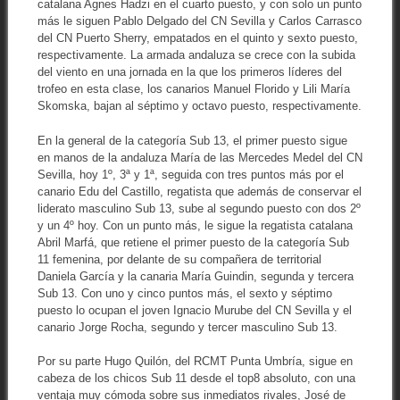
catalana Agnes Hadzi en el cuarto puesto, y con solo un punto
más le siguen Pablo Delgado del CN Sevilla y Carlos Carrasco
del CN Puerto Sherry, empatados en el quinto y sexto puesto,
respectivamente. La armada andaluza se crece con la subida
del viento en una jornada en la que los primeros líderes del
trofeo en esta clase, los canarios Manuel Florido y Lili María
Skomska, bajan al séptimo y octavo puesto, respectivamente.
En la general de la categoría Sub 13, el primer puesto sigue
en manos de la andaluza María de las Mercedes Medel del CN
Sevilla, hoy 1º, 3ª y 1ª, seguida con tres puntos más por el
canario Edu del Castillo, regatista que además de conservar el
liderato masculino Sub 13, sube al segundo puesto con dos 2º
y un 4º hoy. Con un punto más, le sigue la regatista catalana
Abril Marfá, que retiene el primer puesto de la categoría Sub
11 femenina, por delante de su compañera de territorial
Daniela García y la canaria María Guindin, segunda y tercera
Sub 13. Con uno y cinco puntos más, el sexto y séptimo
puesto lo ocupan el joven Ignacio Murube del CN Sevilla y el
canario Jorge Rocha, segundo y tercer masculino Sub 13.
Por su parte Hugo Quilón, del RCMT Punta Umbría, sigue en
cabeza de los chicos Sub 11 desde el top8 absoluto, con una
ventaja muy cómoda sobre sus inmediatos rivales, José de