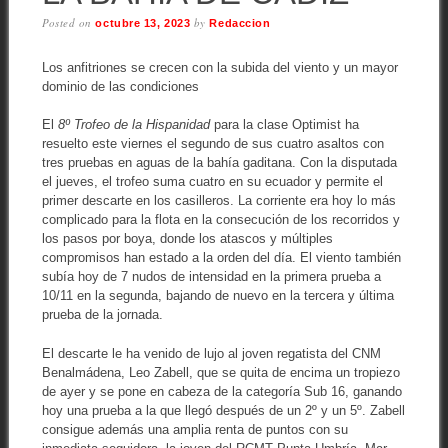
Posted on
by
octubre 13, 2023
Redaccion
Los anfitriones se crecen con la subida del viento y un mayor
dominio de las condiciones
El
8º Trofeo de la Hispanidad
para la clase Optimist ha
resuelto este viernes el segundo de sus cuatro asaltos con
tres pruebas en aguas de la bahía gaditana. Con la disputada
el jueves, el trofeo suma cuatro en su ecuador y permite el
primer descarte en los casilleros. La corriente era hoy lo más
complicado para la flota en la consecución de los recorridos y
los pasos por boya, donde los atascos y múltiples
compromisos han estado a la orden del día. El viento también
subía hoy de 7 nudos de intensidad en la primera prueba a
10/11 en la segunda, bajando de nuevo en la tercera y última
prueba de la jornada.
El descarte le ha venido de lujo al joven regatista del CNM
Benalmádena, Leo Zabell, que se quita de encima un tropiezo
de ayer y se pone en cabeza de la categoría Sub 16, ganando
hoy una prueba a la que llegó después de un 2º y un 5º. Zabell
consigue además una amplia renta de puntos con su