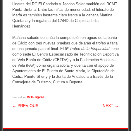
Linares del RC El Candado y Jacobo Soler también del RCMT
Punta Umbría. Entre las niñas de menor edad, el liderato de
Marfá es también bastante claro frente a la canaria Martina
Quintana y la regatista del CAND de Chipiona Lidia
Hernández.
Mañana sábado continúa la competición en aguas de la bahía
de Cádiz con tres nuevas pruebas que dejarán el trofeo a falta
de una jornada para el final. El
8º Trofeo de la Hispanidad
tiene
como sede El Centro Especializado de Tecnificación Deportiva
de Vela Bahía de Cádiz (CETDV) y a la Federación Andaluza
de Vela (FAV) como organizadora, y cuenta con el apoyo del
Ayuntamiento de El Puerto de Santa María, la Diputación de
Cádiz, Puerto Sherry y la Junta de Andalucía a través de la
Consejería de Turismo, Cultura y Deporte.
Posted in
|
Vela ligera
POST NAVIGATION
← PREVIOUS
NEXT →