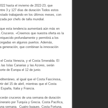
022 hasta el invierno de 2022-23, que
entre 3 y 127 días de duración Todos estos
stado trabajando en los últimos meses, con
ada por chefs de talla mundial.
 que esta tendencia aumentará aún más en
 Cruceros. «Creemos que nuestra oferta es la
nriquecido profundamente y permitirá a los
olongadas en algunos puertos. Además,
ma generación, que combinan la innovación
 el Costa Venezia, y el Costa Smeralda. El
 las Islas Canarias y las Azores, serán
orte de Europa el 12 de junio.
iterráneo, al igual que el Costa Fascinosa,.
ir del 15 de abril, mientras que el Costa
 España, Italia y Francia.
recerán cruceros de una semana de duración
inerario por Turquía y Grecia. Costa Pacifica,
e una semana. Cuatro buques, Costa Fortuna,