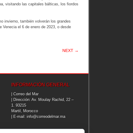
visitando las capitales bálticas, los fiordos
mo invierno, también volverán los grandes
de Venecia el 6 de enero de 2023, o desde
NEXT →
INFORMACIÓN GENERAL
| Correo del Mar
| Dirección: Av. Moulay Rachid, 22 –
1. 93215
Martil, Morocco
| E-mail: info@correodelmar.ma