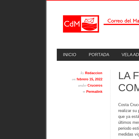
Skip
MAIN MENU
INICIO
PORTADA
VELA A
to
content
LA 
by
Redaccion
on
febrero 15, 2022
COM
under
Cruceros
∞
Permalink
Costa Cruce
realizar su
que ya está
últimos me
periodo est
medidas vig