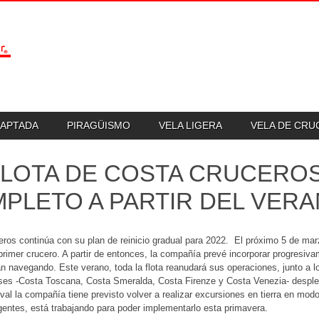
DAPTADA
PIRAGÜISMO
VELA LIGERA
VELA DE CR
FLOTA DE COSTA CRUCERO
PLETO A PARTIR DEL VER
ros continúa con su plan de reinicio gradual para 2022. El próximo 5 de ma
 primer crucero. A partir de entonces, la compañía prevé incorporar progresiv
n navegando. Este verano, toda la flota reanudará sus operaciones, junto a 
ses -Costa Toscana, Costa Smeralda, Costa Firenze y Costa Venezia- desple
ival la compañía tiene previsto volver a realizar excursiones en tierra en modo 
entes, está trabajando para poder implementarlo esta primavera.