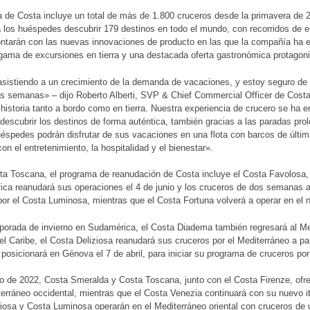
 de Costa incluye un total de más de 1.800 cruceros desde la primavera de 2
a los huéspedes descubrir 179 destinos en todo el mundo, con recorridos de 
ntarán con las nuevas innovaciones de producto en las que la compañía ha e
ama de excursiones en tierra y una destacada oferta gastronómica protagoniz
sistiendo a un crecimiento de la demanda de vacaciones, y estoy seguro de
s semanas» – dijo Roberto Alberti, SVP & Chief Commercial Officer de Costa
 historia tanto a bordo como en tierra. Nuestra experiencia de crucero se ha e
escubrir los destinos de forma auténtica, también gracias a las paradas pr
éspedes podrán disfrutar de sus vacaciones en una flota con barcos de últi
con el entretenimiento, la hospitalidad y el bienestar».
ta Toscana, el programa de reanudación de Costa incluye el Costa Favolosa,
ica reanudará sus operaciones el 4 de junio y los cruceros de dos semanas a
por el Costa Luminosa, mientras que el Costa Fortuna volverá a operar en el n
porada de invierno en Sudamérica, el Costa Diadema también regresará al Med
el Caribe, el Costa Deliziosa reanudará sus cruceros por el Mediterráneo a part
 posicionará en Génova el 7 de abril, para iniciar su programa de cruceros por
o de 2022, Costa Smeralda y Costa Toscana, junto con el Costa Firenze, of
terráneo occidental, mientras que el Costa Venezia continuará con su nuevo it
iosa y Costa Luminosa operarán en el Mediterráneo oriental con cruceros d