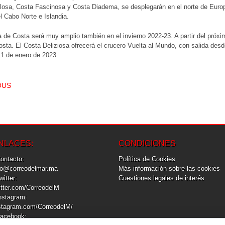
osa, Costa Fascinosa y Costa Diadema, se desplegarán en el norte de Europa, 
l Cabo Norte e Islandia.
 de Costa será muy amplio también en el invierno 2022-23. A partir del próxi
osta. El Costa Deliziosa ofrecerá el crucero Vuelta al Mundo, con salida des
11 de enero de 2023.
T NAVIGATION
OUS
NLACES:
CONDICIONES
Contacto:
Política de Cookies
fo@correodelmar.ma
Más información sobre las cookies
Twitter:
Cuestiones legales de interés
itter.com/CorreodelM
Instagram:
stagram.com/CorreodelM/
Facebook: