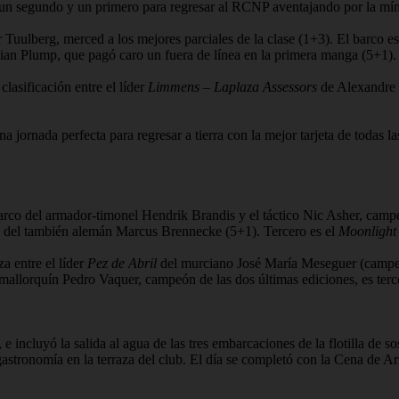
un segundo y un primero para regresar al RCNP aventajando por la mí
 Tuulberg, merced a los mejores parciales de la clase (1+3). El barco e
ian Plump, que pagó caro un fuera de línea en la primera manga (5+
clasificación entre el líder
Limmens – Laplaza Assessors
de Alexandre 
jornada perfecta para regresar a tierra con la mejor tarjeta de todas las
barco del armador-timonel Hendrik Brandis y el táctico Nic Asher, ca
del también alemán Marcus Brennecke (5+1). Tercero es el
Moonlight
za entre el líder
Pez de Abril
del murciano José María Meseguer (campe
mallorquín Pedro Vaquer, campeón de las dos últimas ediciones, es te
ncluyó la salida al agua de las tres embarcaciones de la flotilla de sost
 gastronomía en la terraza del club. El día se completó con la Cena de 