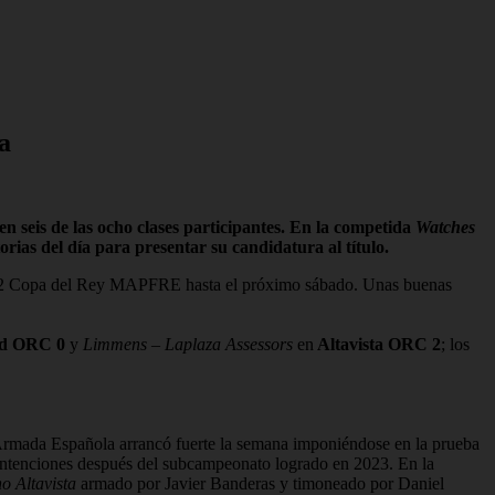
sta
 seis de las ocho clases participantes. En la competida
Watches
orias del día para presentar su candidatura al título.
la 42 Copa del Rey MAPFRE hasta el próximo sábado. Unas buenas
nd ORC 0
y
Limmens – Laplaza Assessors
en
Altavista ORC 2
; los
 Armada Española arrancó fuerte la semana imponiéndose en la prueba
de intenciones después del subcampeonato logrado en 2023. En la
ho Altavista
armado por Javier Banderas y timoneado por Daniel