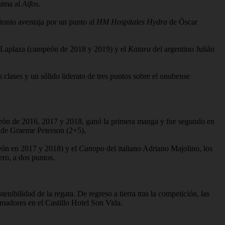
nima al
Aifos
.
stonio aventaja por un punto al
HM Hospitales Hydra
de Óscar
1).
Laplaza (campeón de 2018 y 2019) y el
Katara
del argentino Julián
 clases y un sólido liderato de tres puntos sobre el onubense
mpeón de 2016, 2017 y 2018, ganó la primera manga y fue segundo en
de Graeme Peterson (2+5).
ón en 2017 y 2018) y el
Canopo
del italiano Adriano Majolino, los
rcero, a dos puntos.
enibilidad de la regata. De regreso a tierra tras la competición, las
Armadores en el Castillo Hotel Son Vida.