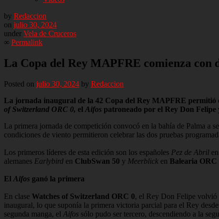
by
Redaccion
on
julio 30, 2024
under
Vela de Cruceros
∞
Permalink
La Copa del Rey MAPFRE comienza con duel
Posted on
julio 30, 2024
by
Redaccion
La jornada inaugural de la 42 Copa del Rey MAPFRE permitió cumpl
of Switzerland ORC 0,
el
Aifos
patroneado por el Rey Don Felipe 
La primera jornada de competición convocó en la bahía de Palma a s
condiciones de viento permitieron celebrar las dos pruebas programad
Los primeros líderes de esta edición son los españoles
Pez de Abril
e
alemanes
Earlybird
en
ClubSwan 50
y
Meerblick
en
Balearia ORC 
El
Aifos
ganó la primera
En clase
Watches of Switzerland ORC 0
, el Rey Don Felipe volvió
inaugural, lo que suponía la primera victoria parcial para el Rey des
segunda manga, el
Aifos
sólo pudo ser tercero, descendiendo a la segun