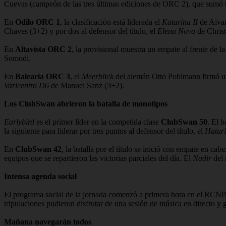
Cuevas (campeón de las tres últimas ediciones de ORC 2), que sumó 
En
Odilo ORC 1
, la clasificación está liderada el
Katarina II
de Aivar
Chaves (3+2) y por dos al defensor del título, el
Elena Nova
de Christ
En
Altavista ORC 2
, la provisional muestra un empate al frente de la 
Somodi.
En
Balearia ORC 3
, el
Meerblick
del alemán Otto Pohlmann firmó una 
Varicentro D6
de Manuel Sanz (3+2).
Los ClubSwan abrieron la batalla de monotipos
Earlybird
es el primer líder en la competida clase
ClubSwan 50
. El 
la siguiente para liderar por tres puntos al defensor del título, el
Hatari
En
ClubSwan 42
, la batalla por el título se inició con empate en cabe
equipos que se repartieron las victorias parciales del día. El
Nadir
del 
Intensa agenda social
El programa social de la jornada comenzó a primera hora en el RCNP, e i
tripulaciones pudieron disfrutar de una sesión de música en directo y
Mañana navegarán todos