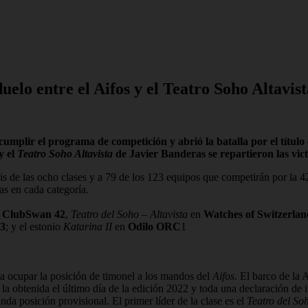
o entre el Aifos y el Teatro Soho Altavi
ir el programa de competición y abrió la batalla por el título en
y el
Teatro Soho Altavista
de Javier Banderas se repartieron las vict
eis de las ocho clases y a 79 de los 123 equipos que competirán por 
as en cada categoría.
n
ClubSwan 42
,
Teatro del Soho – Altavista
en
Watches of Switzerla
3
; y el estonio
Katarina II
en
Odilo ORC
1
 a ocupar la posición de timonel a los mandos del
Aifos
. El barco de la
de la obtenida el último día de la edición 2022 y toda una declaración 
da posición provisional. El primer líder de la clase es el
Teatro del So