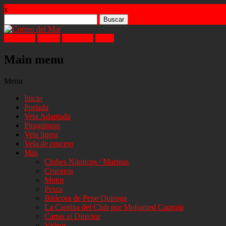
x
Buscar:
Facebook
Twitter
Instagram
Email
Main menu
Skip
Menu
to
Inicio
content
Portada
Vela Adaptada
Piragüismo
Vela ligera
Vela de crucero
Más
Clubes Náuticos / Marinas
Cruceros
Motor
Pesca
Bitácora de Pepe Quiroga
La Cantina del Club por Mohamed Caproig
Cartas al Director
Videos