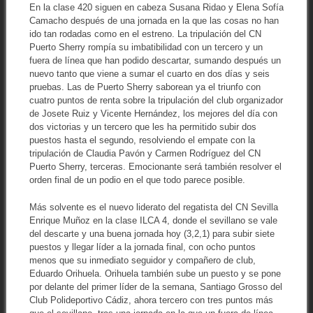
En la clase 420 siguen en cabeza Susana Ridao y Elena Sofía
Camacho después de una jornada en la que las cosas no han
ido tan rodadas como en el estreno. La tripulación del CN
Puerto Sherry rompía su imbatibilidad con un tercero y un
fuera de línea que han podido descartar, sumando después un
nuevo tanto que viene a sumar el cuarto en dos días y seis
pruebas. Las de Puerto Sherry saborean ya el triunfo con
cuatro puntos de renta sobre la tripulación del club organizador
de Josete Ruiz y Vicente Hernández, los mejores del día con
dos victorias y un tercero que les ha permitido subir dos
puestos hasta el segundo, resolviendo el empate con la
tripulación de Claudia Pavón y Carmen Rodríguez del CN
Puerto Sherry, terceras. Emocionante será también resolver el
orden final de un podio en el que todo parece posible.
Más solvente es el nuevo liderato del regatista del CN Sevilla
Enrique Muñoz en la clase ILCA 4, donde el sevillano se vale
del descarte y una buena jornada hoy (3,2,1) para subir siete
puestos y llegar líder a la jornada final, con ocho puntos
menos que su inmediato seguidor y compañero de club,
Eduardo Orihuela. Orihuela también sube un puesto y se pone
por delante del primer líder de la semana, Santiago Grosso del
Club Polideportivo Cádiz, ahora tercero con tres puntos más