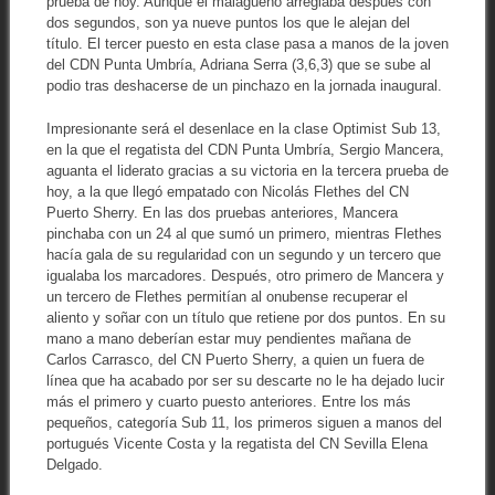
prueba de hoy. Aunque el malagueño arreglaba después con
dos segundos, son ya nueve puntos los que le alejan del
título. El tercer puesto en esta clase pasa a manos de la joven
del CDN Punta Umbría, Adriana Serra (3,6,3) que se sube al
podio tras deshacerse de un pinchazo en la jornada inaugural.
Impresionante será el desenlace en la clase Optimist Sub 13,
en la que el regatista del CDN Punta Umbría, Sergio Mancera,
aguanta el liderato gracias a su victoria en la tercera prueba de
hoy, a la que llegó empatado con Nicolás Flethes del CN
Puerto Sherry. En las dos pruebas anteriores, Mancera
pinchaba con un 24 al que sumó un primero, mientras Flethes
hacía gala de su regularidad con un segundo y un tercero que
igualaba los marcadores. Después, otro primero de Mancera y
un tercero de Flethes permitían al onubense recuperar el
aliento y soñar con un título que retiene por dos puntos. En su
mano a mano deberían estar muy pendientes mañana de
Carlos Carrasco, del CN Puerto Sherry, a quien un fuera de
línea que ha acabado por ser su descarte no le ha dejado lucir
más el primero y cuarto puesto anteriores. Entre los más
pequeños, categoría Sub 11, los primeros siguen a manos del
portugués Vicente Costa y la regatista del CN Sevilla Elena
Delgado.