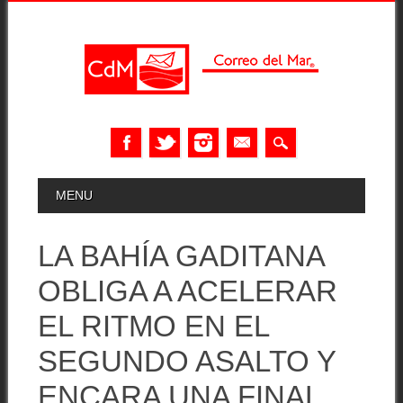
Skip
MAIN MENU
MENU
to
content
LA BAHÍA GADITANA
OBLIGA A ACELERAR
EL RITMO EN EL
SEGUNDO ASALTO Y
ENCARA UNA FINAL