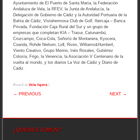
Ayuntamiento de El Puerto de Santa María, la Federación
Andaluza de Vela, la RFEV, la Junta de Andalucía, la
Delegación de Gobierno de Cádiz y la Autoridad Portuaria de la
Bahía de Cádiz, Vistahermosa Club de Golf, Ibercaja – Banca
Privada, Fundación Caja Rural del Sur y un grupo de
empresas que completan KIA – Trasur, Catunambú,
Cruzcampo, Coca-Cola, Señorío de Montanera, Kyocera,
Coanda, Rohde Nielsen, Lidl, Rives, Williams&Humbert,
Viento Creativo, Grupo Merino, Inés Rosales, Gutiérrez
Colosía, Frigo, la Venencia, la Asociación V Centenario de la
vuelta al mundo, y los diarios La Voz de Cádiz y Diario de
Cádiz.
Posted in
|
Vela ligera
POST NAVIGATION
← PREVIOUS
NEXT →
¿QUIÉNES SOMOS?