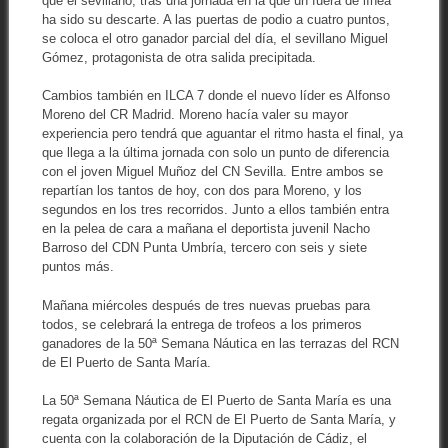
que el sevillano, tras una jornada en la que un fuera de línea
ha sido su descarte. A las puertas de podio a cuatro puntos,
se coloca el otro ganador parcial del día, el sevillano Miguel
Gómez, protagonista de otra salida precipitada.
Cambios también en ILCA 7 donde el nuevo líder es Alfonso
Moreno del CR Madrid. Moreno hacía valer su mayor
experiencia pero tendrá que aguantar el ritmo hasta el final, ya
que llega a la última jornada con solo un punto de diferencia
con el joven Miguel Muñoz del CN Sevilla. Entre ambos se
repartían los tantos de hoy, con dos para Moreno, y los
segundos en los tres recorridos. Junto a ellos también entra
en la pelea de cara a mañana el deportista juvenil Nacho
Barroso del CDN Punta Umbría, tercero con seis y siete
puntos más.
Mañana miércoles después de tres nuevas pruebas para
todos, se celebrará la entrega de trofeos a los primeros
ganadores de la 50ª Semana Náutica en las terrazas del RCN
de El Puerto de Santa María.
La 50ª Semana Náutica de El Puerto de Santa María es una
regata organizada por el RCN de El Puerto de Santa María, y
cuenta con la colaboración de la Diputación de Cádiz, el