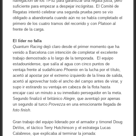
navegación de los TP52 para garantizar una regata justa, pero
suficiente para empezar a despejar incógnitas. El Comité de
Regatas intentó celebrar una segunda prueba pero se vio
obligado a abandonarla cuando aún no se había completado el
primero de los cuatro tramos del recorrido y con
Platoon
al
frente de la carga.
El líder no falla
Quantum Racing
dejó claro desde el primer momento que ha
venido a Barcelona con intención de completar el excelente
trabajo demostrado a lo largo de la temporada. El equipo
estadounidense, que salía al agua con cinco puntos de
ventaja frente al sudafricano
Phoenix
en la lucha por el título,
acertó al apostar por el extremo izquierdo de la línea de salida,
acertó al aprovechar todo el ancho del campo antes de virar, y
supo ir estirando su ventaja en cabeza de la flota hasta
encajar casi un minuto a su inmediato perseguidor en la meta.
Segundo finalizó el británico
Alegre
, que aventajó por apenas
un segundo al turco
Provezza
en una emocionante llegada de
foto finish
.
Gran trabajo del equipo liderado por el armador y timonel Doug
DeVos, el táctico Terry Hutchinson y el estratega Lucas
Calabrese, que explicaba al terminar la jornada: