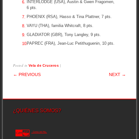
INTERLODGE (USA), Austin & Gwen Fragomen,
6 pts.
PHOENIX (RSA), Hasso & Tina Plattner, 7 pts.
VAYU (THA), familia Whitcraft, 8 pts.
GLADIATOR (GBR), Tony Langley, 9 pts.
PAPREC (FRA), Jean-Luc Petithuguenin, 10 pts.
Posted in
|
Vela de Cruceros
POST NAVIGATION
← PREVIOUS
NEXT →
¿QUIÉNES SOMOS?