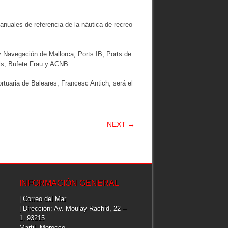
nuales de referencia de la náutica de recreo
y Navegación de Mallorca, Ports IB, Ports de
ls, Bufete Frau y ACNB.
ortuaria de Baleares, Francesc Antich, será el
NEXT →
INFORMACIÓN GENERAL
| Correo del Mar
| Dirección: Av. Moulay Rachid, 22 –
1. 93215
Martil, Morocco