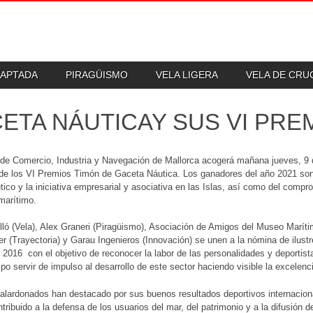
DAPTADA
PIRAGÜISMO
VELA LIGERA
VELA DE CR
ETA NÁUTICAY SUS VI PRE
e Comercio, Industria y Navegación de Mallorca acogerá mañana jueves, 9 d
de los VI Premios Timón de Gaceta Náutica. Los ganadores del año 2021 son
tico y la iniciativa empresarial y asociativa en las Islas, así como del compro
marítimo.
ló (Vela), Alex Graneri (Piragüismo), Asociación de Amigos del Museo Maríti
r (Trayectoria) y Garau Ingenieros (Innovación) se unen a la nómina de ilus
 2016 con el objetivo de reconocer la labor de las personalidades y deportist
o servir de impulso al desarrollo de este sector haciendo visible la excelenc
alardonados han destacado por sus buenos resultados deportivos internaciona
tribuido a la defensa de los usuarios del mar, del patrimonio y a la difusión d