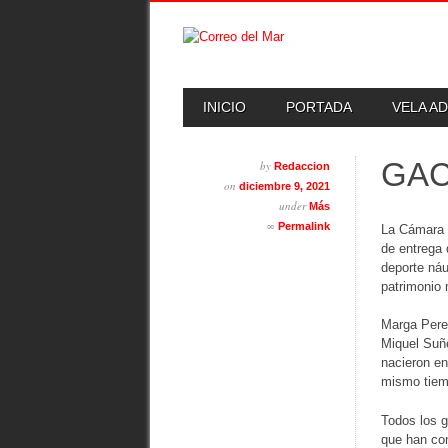
Skip
MAIN MENU
INICIO
PORTADA
VELA A
to
content
GAC
by
Redaccion
on
diciembre 9, 2021
under
Más
∞
Permalink
La Cámara d
de entrega 
deporte náu
patrimonio 
Marga Perel
Miquel Suñe
nacieron en
mismo tiemp
Todos los g
que han con