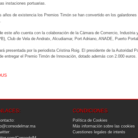
las instaciones portuarias.
s años de existencia los Premios Timón se han convertido en los galardones a
.
de este año cuenta con la colaboración de la Cámara de Comercio, Industria 
B), Club de Vela de Andratx, Alcudiamar, Port Adriano, ANADE, Puerto Porta
ará presentada por la periodista Cristina Roig. El presidente de la Autoridad P
de entregar el Premio Timón de Innovación, dotado además con 2.000 euros.
T NAVIGATION
OUS
NLACES:
CONDICIONES
Contacto:
Política de Cookies
fo@correodelmar.ma
Más información sobre las cookies
Twitter:
Cuestiones legales de interés
itter.com/CorreodelM