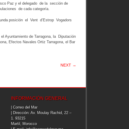
isco Paz y el delegado de la sección de
pulaciones de cada categoría.
segunda posición el Vent d’Estrop Vogadors
 el Ayuntamiento de Tarragona, la Diputación
ona, Efectos Navales Ortiz Tarragona, el Bar
NEXT →
INFORMACIÓN GENERAL
| Correo del Mar
| Dirección: Av. Moulay Rachid, 22 –
1. 93215
Martil, Morocco