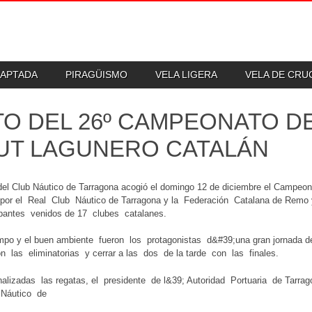
DAPTADA
PIRAGÜISMO
VELA LIGERA
VELA DE CR
TO DEL 26º CAMPEONATO D
UT LAGUNERO CATALÁN
 del Club Náutico de Tarragona acogió el domingo 12 de diciembre el Campe
 por el Real Club Náutico de Tarragona y la Federación Catalana de Re
ipantes venidos de 17 clubes catalanes.
empo y el buen ambiente fueron los protagonistas d&#39;una gran jornada 
 las eliminatorias y cerrar a las dos de la tarde con las finales.
alizadas las regatas, el presidente de l&39; Autoridad Portuaria de Tarrag
Náutico de