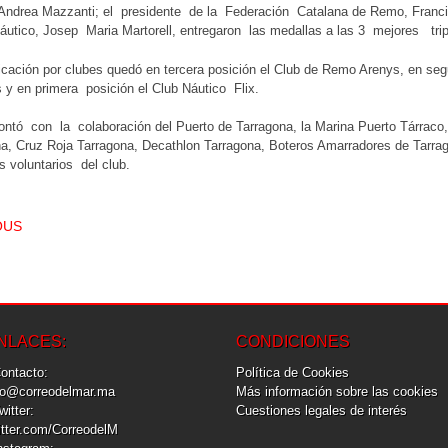
 Andrea Mazzanti; el presidente de la Federación Catalana de Remo, Franc
utico, Josep Maria Martorell, entregaron las medallas a las 3 mejores tri
ficación por clubes quedó en tercera posición el Club de Remo Arenys, en 
 y en primera posición el Club Náutico Flix.
ontó con la colaboración del Puerto de Tarragona, la Marina Puerto Tárraco,
a, Cruz Roja Tarragona, Decathlon Tarragona, Boteros Amarradores de Tarrag
s voluntarios del club.
T NAVIGATION
OUS
NLACES:
CONDICIONES
Contacto:
Política de Cookies
fo@correodelmar.ma
Más información sobre las cookies
Twitter:
Cuestiones legales de interés
itter.com/CorreodelM