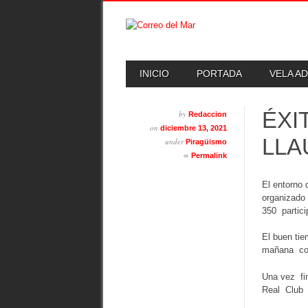
Skip
MAIN MENU
INICIO
PORTADA
VELA A
to
content
ÉXI
by
Redaccion
on
diciembre 13, 2021
LLA
under
Piragüismo
∞
Permalink
El entorno
organizado
350 partic
El buen ti
mañana con
Una vez fin
Real Club 