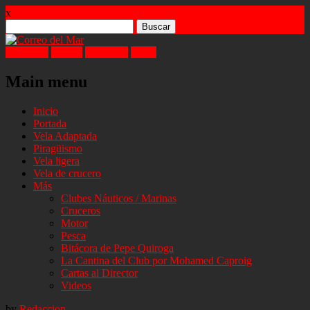
x
Buscar:
Facebook
Twitter
Instagram
Email
Main menu
Skip
Inicio
to
Portada
content
Vela Adaptada
Piragüismo
Vela ligera
Vela de crucero
Más
Clubes Náuticos / Marinas
Cruceros
Motor
Pesca
Bitácora de Pepe Quiroga
La Cantina del Club por Mohamed Caproig
Cartas al Director
Videos
by
Redaccion