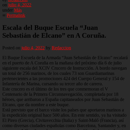
on
julio 4, 2022
under
Más
∞
Permalink
Escala del Buque Escuela “Juan
Sebastián de Elcano” en A Coruña.
Posted on
julio 4, 2022
by
Redaccion
El Buque Escuela de la Armada “Juan Sebastián de Elcano” recalará
en el puerto de A Coruña en la mañana del próximo día 6 de julio
siguiente escala del XCIV Crucero de Instrucción. A bordo navegan
un total de 256 marinos, de los cuales 73 son Guardiamarinas
pertenecientes a las promociones 424 del Cuerpo General y 154 de
Infantería de Marina, cursando su tercer año de carrera.
Este crucero es el último de los tres que conmemoran el V
Centenario de la Primera Circunnavegación, completada por 18
héroes, que arribaron a España capitaneados por Juan Sebastián de
Elcano, que da nombre a este buque.
Está previsto que el barco visite los países que aportaron marinos a
la expedición original hace 500 años. En este sentido, ya ha visitado
El Pireo (Grecia), Civitavecchia (Italia) y Saint-Maló (Francia), así
como diversas ciudades españolas como Barcelona, Santander y, en