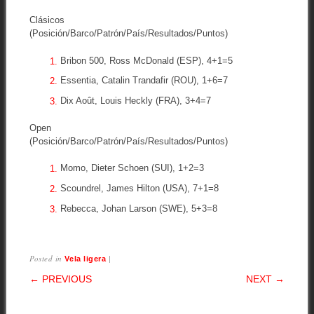
Clásicos
(Posición/Barco/Patrón/País/Resultados/Puntos)
Bribon 500, Ross McDonald (ESP), 4+1=5
Essentia, Catalin Trandafir (ROU), 1+6=7
Dix Août, Louis Heckly (FRA), 3+4=7
Open
(Posición/Barco/Patrón/País/Resultados/Puntos)
Momo, Dieter Schoen (SUI), 1+2=3
Scoundrel, James Hilton (USA), 7+1=8
Rebecca, Johan Larson (SWE), 5+3=8
Posted in
|
Vela ligera
POST NAVIGATION
← PREVIOUS
NEXT →