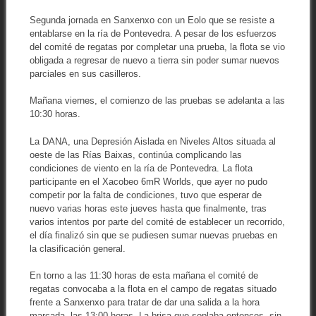
Segunda jornada en Sanxenxo con un Eolo que se resiste a
entablarse en la ría de Pontevedra. A pesar de los esfuerzos
del comité de regatas por completar una prueba, la flota se vio
obligada a regresar de nuevo a tierra sin poder sumar nuevos
parciales en sus casilleros.
Mañana viernes, el comienzo de las pruebas se adelanta a las
10:30 horas.
La DANA, una Depresión Aislada en Niveles Altos situada al
oeste de las Rías Baixas, continúa complicando las
condiciones de viento en la ría de Pontevedra. La flota
participante en el Xacobeo 6mR Worlds, que ayer no pudo
competir por la falta de condiciones, tuvo que esperar de
nuevo varias horas este jueves hasta que finalmente, tras
varios intentos por parte del comité de establecer un recorrido,
el día finalizó sin que se pudiesen sumar nuevas pruebas en
la clasificación general.
En torno a las 11:30 horas de esta mañana el comité de
regatas convocaba a la flota en el campo de regatas situado
frente a Sanxenxo para tratar de dar una salida a la hora
marcada, las 13:00 horas. La brisa que soplaba entonces, sin