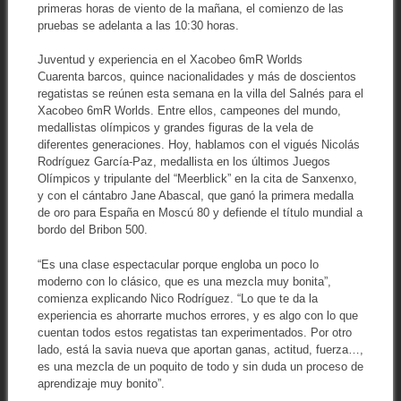
primeras horas de viento de la mañana, el comienzo de las
pruebas se adelanta a las 10:30 horas.
Juventud y experiencia en el Xacobeo 6mR Worlds
Cuarenta barcos, quince nacionalidades y más de doscientos
regatistas se reúnen esta semana en la villa del Salnés para el
Xacobeo 6mR Worlds. Entre ellos, campeones del mundo,
medallistas olímpicos y grandes figuras de la vela de
diferentes generaciones. Hoy, hablamos con el vigués Nicolás
Rodríguez García-Paz, medallista en los últimos Juegos
Olímpicos y tripulante del “Meerblick” en la cita de Sanxenxo,
y con el cántabro Jane Abascal, que ganó la primera medalla
de oro para España en Moscú 80 y defiende el título mundial a
bordo del Bribon 500.
“Es una clase espectacular porque engloba un poco lo
moderno con lo clásico, que es una mezcla muy bonita”,
comienza explicando Nico Rodríguez. “Lo que te da la
experiencia es ahorrarte muchos errores, y es algo con lo que
cuentan todos estos regatistas tan experimentados. Por otro
lado, está la savia nueva que aportan ganas, actitud, fuerza…,
es una mezcla de un poquito de todo y sin duda un proceso de
aprendizaje muy bonito”.