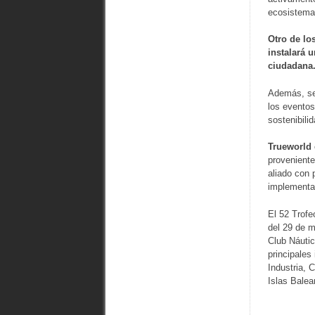
ecosistema
Otro de lo
instalará 
ciudadana
Además, se
los eventos
sostenibili
Trueworld
proveniente
aliado con 
implementac
El 52 Trofe
del 29 de m
Club Náutic
principales
Industria, 
Islas Balea