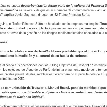
o final es que
la descarbonización forme parte de la cultura del Princesa S
ia climática
es severa y de que es el momento de comprometerse y actuar 
e
”,
explica
Javier Zaynoun, director del 52 Trofeo Princesa Sofía.
uirlo, el Trofeo Princesa Sofía se ha aliado con la empresa mallorquina
True
 de sostenibilidad
que se implantará progresivamente y que permitirá materia
nte a través de la gestión de los riesgos medioambientales asociados a la ac
iones
hito de la colaboración de TrueWorld será posibilitar que el Trofeo Prin
s
mediante la medición y el control de su huella de carbono.
a alineado sus operaciones con los (ODS) Objetivos de Desarrollo Sostenibl
n los objetivos del Acuerdo de París: delimitar el aumento medio de la tempe
los niveles preindustriales, redoblar esfuerzos para no superar la cota de 1,5 
 climática en 2050.
r de comunicación de Trueworld, Manuel Bauzá, pone de manifiesto que d
nsable que nunca:
“Establece objetivos climáticos ambiciosos dentro d
climática de Naciones Unidas”
.
 clave para optimizar el desempeño ambiental que implementará Trueworld es 