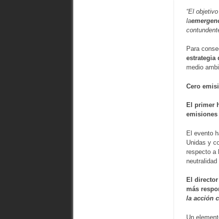
“El objetiv
la
emergenc
contundent
Para conseg
estrategia
medio ambie
Cero emis
El primer 
emisione
El evento h
Unidas y co
respecto a 
neutralidad
El directo
más respo
la acción 
Un elemento