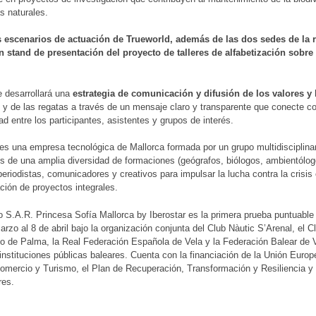
s naturales.
s escenarios de actuación de Trueworld, además de las dos sedes de la r
un stand de presentación del proyecto de
talleres de alfabetización sobre
.
 desarrollará una
estrategia de comunicación y difusión de los valores y
 y de las regatas a través de un mensaje claro y transparente que conecte co
dad entre los participantes, asistentes y grupos de interés.
es una empresa tecnológica de Mallorca formada por un grupo multidisciplinar
s de una amplia diversidad de formaciones (geógrafos, biólogos, ambientólo
periodistas, comunicadores y creativos para impulsar la lucha contra la crisis
ión de proyectos integrales.
o S.A.R. Princesa Sofía Mallorca by Iberostar es la primera prueba puntuable
arzo al 8 de abril bajo la organización conjunta del Club Nàutic S’Arenal, el 
o de Palma, la Real Federación Española de Vela y la Federación Balear de Ve
 instituciones públicas baleares. Cuenta con la financiación de la Unión Euro
Comercio y Turismo, el Plan de Recuperación, Transformación y Resiliencia y 
res.