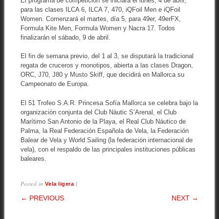
El programa de competición se iniciará el lunes, 4 de abril,
para las clases ILCA 6, ILCA 7, 470, iQFoil Men e iQFoil
Women. Comenzará el martes, día 5, para 49er, 49erFX,
Formula Kite Men, Formula Women y Nacra 17. Todos
finalizarán el sábado, 9 de abril.
El fin de semana previo, del 1 al 3, se disputará la tradicional
regata de cruceros y monotipos, abierta a las clases Dragon,
ORC, J70, J80 y Musto Skiff, que decidirá en Mallorca su
Campeonato de Europa.
El 51 Trofeo S.A.R. Princesa Sofía Mallorca se celebra bajo la
organización conjunta del Club Nàutic S’Arenal, el Club
Marítimo San Antonio de la Playa, el Real Club Náutico de
Palma, la Real Federación Española de Vela, la Federación
Balear de Vela y World Sailing (la federación internacional de
vela), con el respaldo de las principales instituciones públicas
baleares.
Posted in
|
Vela ligera
POST NAVIGATION
← PREVIOUS
NEXT →