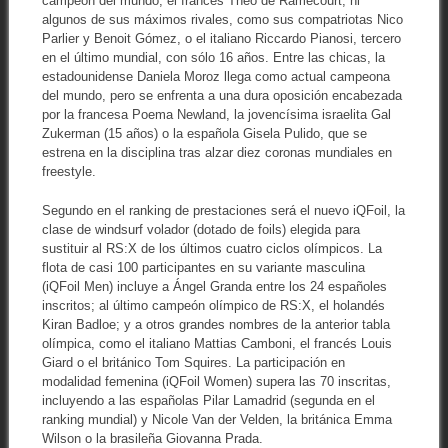
campeón del mundo, el francés Theo de Ramecourt, ni
algunos de sus máximos rivales, como sus compatriotas Nico
Parlier y Benoit Gómez, o el italiano Riccardo Pianosi, tercero
en el último mundial, con sólo 16 años. Entre las chicas, la
estadounidense Daniela Moroz llega como actual campeona
del mundo, pero se enfrenta a una dura oposición encabezada
por la francesa Poema Newland, la jovencísima israelita Gal
Zukerman (15 años) o la española Gisela Pulido, que se
estrena en la disciplina tras alzar diez coronas mundiales en
freestyle.
Segundo en el ranking de prestaciones será el nuevo iQFoil, la
clase de windsurf volador (dotado de foils) elegida para
sustituir al RS:X de los últimos cuatro ciclos olímpicos. La
flota de casi 100 participantes en su variante masculina
(iQFoil Men) incluye a Ángel Granda entre los 24 españoles
inscritos; al último campeón olímpico de RS:X, el holandés
Kiran Badloe; y a otros grandes nombres de la anterior tabla
olímpica, como el italiano Mattias Camboni, el francés Louis
Giard o el británico Tom Squires. La participación en
modalidad femenina (iQFoil Women) supera las 70 inscritas,
incluyendo a las españolas Pilar Lamadrid (segunda en el
ranking mundial) y Nicole Van der Velden, la británica Emma
Wilson o la brasileña Giovanna Prada.