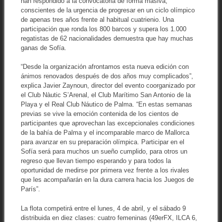
han respondido a la convocatoria de forma masiva,
conscientes de la urgencia de progresar en un ciclo olímpico
de apenas tres años frente al habitual cuatrienio. Una
participación que ronda los 800 barcos y supera los 1.000
regatistas de 62 nacionalidades demuestra que hay muchas
ganas de Sofía.
“Desde la organización afrontamos esta nueva edición con
ánimos renovados después de dos años muy complicados”,
explica Javier Zaynoun, director del evento coorganizado por
el Club Nàutic S’Arenal, el Club Marítimo San Antonio de la
Playa y el Real Club Náutico de Palma. “En estas semanas
previas se vive la emoción contenida de los cientos de
participantes que aprovechan las excepcionales condiciones
de la bahía de Palma y el incomparable marco de Mallorca
para avanzar en su preparación olímpica. Participar en el
Sofía será para muchos un sueño cumplido, para otros un
regreso que llevan tiempo esperando y para todos la
oportunidad de medirse por primera vez frente a los rivales
que les acompañarán en la dura carrera hacia los Juegos de
París”.
La flota competirá entre el lunes, 4 de abril, y el sábado 9
distribuida en diez clases: cuatro femeninas (49erFX, ILCA 6,