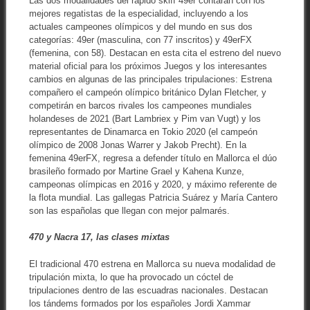
Las dos modalidades del rápido skiff 49er contarán con los
mejores regatistas de la especialidad, incluyendo a los
actuales campeones olímpicos y del mundo en sus dos
categorías: 49er (masculina, con 77 inscritos) y 49erFX
(femenina, con 58). Destacan en esta cita el estreno del nuevo
material oficial para los próximos Juegos y los interesantes
cambios en algunas de las principales tripulaciones: Estrena
compañero el campeón olímpico británico Dylan Fletcher, y
competirán en barcos rivales los campeones mundiales
holandeses de 2021 (Bart Lambriex y Pim van Vugt) y los
representantes de Dinamarca en Tokio 2020 (el campeón
olímpico de 2008 Jonas Warrer y Jakob Precht). En la
femenina 49erFX, regresa a defender título en Mallorca el dúo
brasileño formado por Martine Grael y Kahena Kunze,
campeonas olímpicas en 2016 y 2020, y máximo referente de
la flota mundial. Las gallegas Patricia Suárez y María Cantero
son las españolas que llegan con mejor palmarés.
470 y Nacra 17, las clases mixtas
El tradicional 470 estrena en Mallorca su nueva modalidad de
tripulación mixta, lo que ha provocado un cóctel de
tripulaciones dentro de las escuadras nacionales. Destacan
los tándems formados por los españoles Jordi Xammar