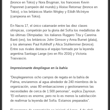
(bronce en Tokio) y Nora Brugman, los franceses Kevin
Peponnet (campeón del mundo) y Aloise Retornaz (bronce en
Tokio), o los británicos Martin Wrigley y Eilidh McIntyre
(campeona en Tokio).
En Nacra 17, el único catamarán entre las diez clases
olímpicas, competirán por la gloria del Sofía los medallistas de
las últimas Olimpiadas: los italianos Ruggero Tita y Carerina
Banti (oro), los británicos John Gimson y Anna Burnet (plata),
y los alemanes Paul Kohlhoff y Alica Stuhlemmer (bronce).
Entre sus rivales destaca el equipo formado por la leyenda
argentina Santiago Lange (oro en Río 2016) y Victoria
Trasvascio.
Impresionante despliegue en la bahía
“Desplegaremos ocho campos de regata en la bahía de
Palma, enviaremos al agua alrededor de 240 miembros de la
organización, unas 80 embarcaciones y gestionaremos las
necesidades de cerca de 1.500 personas”, explica Zaynoun.
“El esfuerzo es enorme, pero no lo es menos la satisfacción
de reafirmar la leyenda del Sofía. Estamos preparados”.