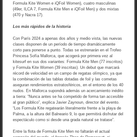
Formula Kite Women e iQFoil Women), cuatro masculinas
(49er, ILCA 7, Formula Kite Men e iQFoil Men) y dos mixtas
(470 y Nacra 17).
Los más rápidos de la historia
Con París 2024 a apenas dos años y medio vista, las nuevas
clases disponen de un período de tiempo dramáticamente
corto para ponerse a punto. Todas se estrenarán en el Trofeo
Princesa Sofía Mallorca, que acogerá por primera vez al
kitesurf en sus dos variantes: Formula Kite Men (77 inscritos)
y Formula Kite Women (39 inscritas). Un debut que marcará
récord de velocidad en un campo de regatas olímpico, ya que
la combinación de las tablas dotadas de foil y las cometas
aseguran rendimientos estratosféricos, en el entorno de los 40
nudos. En Mallorca supondrá además un acercamiento inédito
a tierra: “Nunca antes se ha competido de forma tan accesible
al gran público”, explica Javier Zaynoun, director del evento.
“Los Formula Kite regatearán literalmente frente a la playa de
Palma, a la altura del Balneario 9, lo que permitirá disfrutar del
espectáculo como si desde una grada natural se tratase”.
Entre la flota de Formula Kite Men no faltarán el actual