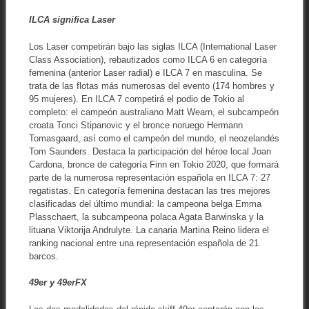
ILCA significa Laser
Los Laser competirán bajo las siglas ILCA (International Laser
Class Association), rebautizados como ILCA 6 en categoría
femenina (anterior Laser radial) e ILCA 7 en masculina. Se
trata de las flotas más numerosas del evento (174 hombres y
95 mujeres). En ILCA 7 competirá el podio de Tokio al
completo: el campeón australiano Matt Wearn, el subcampeón
croata Tonci Stipanovic y el bronce noruego Hermann
Tomasgaard, así como el campeón del mundo, el neozelandés
Tom Saunders. Destaca la participación del héroe local Joan
Cardona, bronce de categoría Finn en Tokio 2020, que formará
parte de la numerosa representación española en ILCA 7: 27
regatistas. En categoría femenina destacan las tres mejores
clasificadas del último mundial: la campeona belga Emma
Plasschaert, la subcampeona polaca Agata Barwinska y la
lituana Viktorija Andrulyte. La canaria Martina Reino lidera el
ranking nacional entre una representación española de 21
barcos.
49er y 49erFX