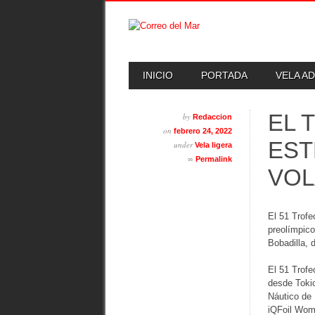
Skip
MAIN MENU
INICIO
PORTADA
VELA A
to
content
EL 
by
Redaccion
on
febrero 24, 2022
EST
under
Vela ligera
∞
Permalink
VO
El 51 Trofe
preolímpico
Bobadilla, 
El 51 Trofe
desde Tokio
Náutico de 
iQFoil Wom