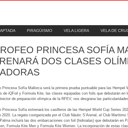
DAPTADA
PIRAGÜISMO
VELA LIGERA
VELA DE CR
TROFEO PRINCESA SOFÍA 
RENARÁ DOS CLASES OLÍM
LADORAS
o Princesa Sofía Mallorca será la primera prueba puntuable para las Hempel 
s de iQFoil y Formula Kite, las clases equipadas con foils que debutarán en
director de preparación olímpica de la RFEV, nos desgrana las particularidade
o Princesa Sofía estrenará los casilleros de las Hempel World Cup Series 20
 2020. La regata coorganizada por el Club Nàutic S’Arenal, el Club Marítimo 
Palma incluirá las dos embarcaciones con foil (hidroalas) que debutarán en P
en, Formula Kite Men y Formula Kite Women. La incorporación de estas clase