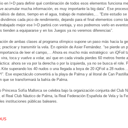
vio en I+D para definir qué combinación de todos esos elementos funciona me
ve acumular mucha información, es muy importante la big data”. Ese proceso
álisis de datos, tiempo en el agua, trabajo de materiales,… “Este estudio se r
 dividimos cada pico de rendimiento, dejando para el final elementos como tá
trabajado mejor ese I+D partirá con ventaja, y eso podremos verlo en evento
s tienden a equipararse y en los Juegos ya no veremos diferencias”.
ación de ambas clases al programa olímpico supone un paso más hacia la gen
, practicar y transmitir la vela. En opinión de Asier Fernández. “se pierde un 
a importancia de leer el campo,… Ahora es mucho más estratégico: un iQFoil 
 vira, toca y vuelve a volar, así que en cada virada pierdes 60 metros frente 
táctica: ahora se va por la derecha o por la izquierda, ya no se busca el role
 Kite superando los 40 nudos o una llegada a boya de 20 iQFoil a 28 nudos…
”. Ese espectáculo convertirá a la playa de Palma y al litoral de Can Pastilla
n que se transformará la bahía de Palma.
o Princesa Sofía Mallorca se celebra bajo la organización conjunta del Club N
, el Real Club Náutico de Palma, la Real Federación Española de Vela y la Fe
ales instituciones públicas baleares.
T NAVIGATION
OUS