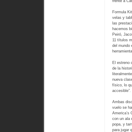
frente a Can
Formula Kit
velas y tab
las prestac
hacemos bi
Peiró, Jaco
11 títulos 
del mundo e
herramienta
El estreno 
de la histo
literalment
nueva clase
físico, lo 
accesible”.
Ambas disci
vuelo se ha
America’s C
con un ala 
popa, y tam
para jugar 