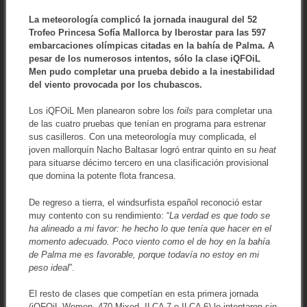
La meteorología complicó la jornada inaugural del 52
Trofeo Princesa Sofía Mallorca by Iberostar para las 597
embarcaciones olímpicas citadas en la bahía de Palma. A
pesar de los numerosos intentos, sólo la clase iQFOiL
Men pudo completar una prueba debido a la inestabilidad
del viento provocada por los chubascos.
Los iQFOiL Men planearon sobre los
foils
para completar una
de las cuatro pruebas que tenían en programa para estrenar
sus casilleros. Con una meteorología muy complicada, el
joven mallorquín Nacho Baltasar logró entrar quinto en su
heat
para situarse décimo tercero en una clasificación provisional
que domina la potente flota francesa.
De regreso a tierra, el windsurfista español reconoció estar
muy contento con su rendimiento: “
La verdad es que todo se
ha alineado a mi favor: he hecho lo que tenía que hacer en el
momento adecuado. Poco viento como el de hoy en la bahía
de Palma me es favorable, porque todavía no estoy en mi
peso ideal
”.
El resto de clases que competían en esta primera jornada
(iQFOiL Women, 470 Mixed, ILCA 7 e ILCA 6) lo intentaron sin