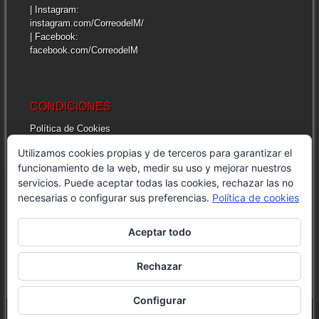
| Instagram:
instagram.com/CorreodelM/
| Facebook:
facebook.com/CorreodelM
CONDICIONES
Política de Cookies
Más información sobre las cookies
Utilizamos cookies propias y de terceros para garantizar el
Cuestiones legales de interés
funcionamiento de la web, medir su uso y mejorar nuestros
servicios. Puede aceptar todas las cookies, rechazar las no
necesarias o configurar sus preferencias.
Política de cookies
INFORMACIÓN GENERAL
| Correo del Mar
Aceptar todo
| Dirección: Av. Moulay Rachid, 22 – 1. 93215
Martil, Morocco
| E-mail: info@correodelmar.ma
Rechazar
Configurar
© CORREO DEL MAR