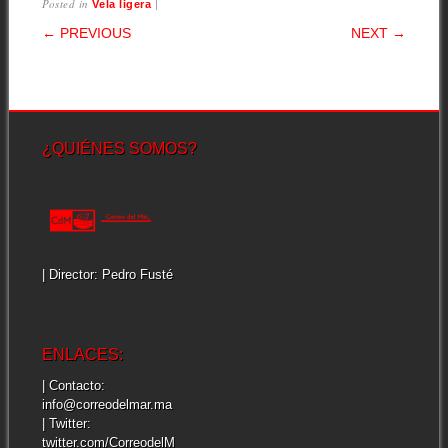
Posted in
|
Vela ligera
POST NAVIGATION
← PREVIOUS
NEXT →
¿QUIÉNES SOMOS?
| Director: Pedro Fusté
ENLACES:
| Contacto:
info@correodelmar.ma
| Twitter:
twitter.com/CorreodelM