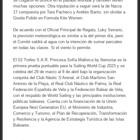
se colgaron el bronce en el pasado Mundial y también tienen
muchas opciones. Otra tripulación a seguir será la de Nacra
17 compuesta por Tara Pacheco y Andrés Barrio, sin olvidar a
Gisela Pulido en Formula Kite Women.
De acuerdo con el Oficial Principal de Regata, Luky Serrano,
la previsión meteorológica es similar a la del primer día, pero
el Comité saldrá al agua con la intención de sumar parciales
en todas las clases. Si el viento lo permite.
El 52 Trofeo S.A.R. Princesa Sofía Mallorca by Iberostar es la
primera prueba puntuable para la Sailing World Cup 2023 y se
celebra del 29 de marzo al 8 de abril bajo la organización
conjunta del Club Nàutic S’Arenal, el Club Marítimo San
Antonio de la Playa, el Real Club Náutico de Palma, la Real
Federación Española de Vela y la Federación Balear de Vela,
con el respaldo de World Sailing y las principales instituciones
públicas baleares. Cuenta con la financiación de la Unión
Europea Next Generation EU, el Ministerio de Industria,
Comercio y Turismo, el Plan de Recuperación, Transformación
y Resiliencia y la Agencia de Estrategia Turística de las Islas
Baleares.