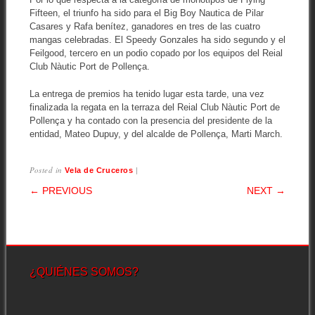
Fifteen, el triunfo ha sido para el Big Boy Nautica de Pilar
Casares y Rafa benítez, ganadores en tres de las cuatro
mangas celebradas. El Speedy Gonzales ha sido segundo y el
Feilgood, tercero en un podio copado por los equipos del Reial
Club Nàutic Port de Pollença.
La entrega de premios ha tenido lugar esta tarde, una vez
finalizada la regata en la terraza del Reial Club Nàutic Port de
Pollença y ha contado con la presencia del presidente de la
entidad, Mateo Dupuy, y del alcalde de Pollença, Marti March.
Posted in
|
Vela de Cruceros
POST NAVIGATION
← PREVIOUS
NEXT →
¿QUIÉNES SOMOS?