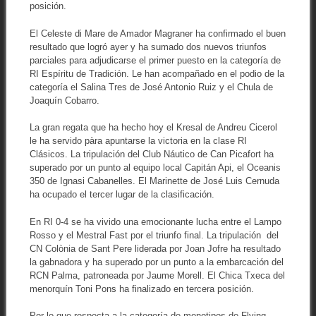
posición.
El Celeste di Mare de Amador Magraner ha confirmado el buen
resultado que logró ayer y ha sumado dos nuevos triunfos
parciales para adjudicarse el primer puesto en la categoría de
RI Espíritu de Tradición. Le han acompañado en el podio de la
categoría el Salina Tres de José Antonio Ruiz y el Chula de
Joaquín Cobarro.
La gran regata que ha hecho hoy el Kresal de Andreu Cicerol
le ha servido pàra apuntarse la victoria en la clase RI
Clásicos. La tripulación del Club Náutico de Can Picafort ha
superado por un punto al equipo local Capitán Api, el Oceanis
350 de Ignasi Cabanelles. El Marinette de José Luis Cernuda
ha ocupado el tercer lugar de la clasificación.
En RI 0-4 se ha vivido una emocionante lucha entre el Lampo
Rosso y el Mestral Fast por el triunfo final. La tripulación del
CN Colònia de Sant Pere liderada por Joan Jofre ha resultado
la gabnadora y ha superado por un punto a la embarcación del
RCN Palma, patroneada por Jaume Morell. El Chica Txeca del
menorquín Toni Pons ha finalizado en tercera posición.
Por lo que respecta a la categoría de monotipos de Flying