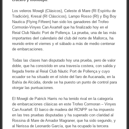
Los veleros Mowgli (Clásicos), Celeste di Mare (RI Espíritu de
Tradición), Kresal (RI Cláscicos), Lampo Rosso (RI) y Big Boy
Nautica (Flying Fifteen) han sido los ganadores del Trofeo
Cormorán-Vinyes Can Axartell que ha finalizado hoy en el
Reial Club Nàutic Port de Pollença. La prueba, una de las más
importantes derl calendario del club del norte de Mallorca, ha
reunido entre el viernes y el sábado a más de medio centenar
de embarcaciones.
Todas las clases han disputado hoy una prueba, pero de valor
doble, que ha consistido en una travesía costera, con salida y
llegada frente al Reial Club Nàutic Port de Pollença y cuyo
ecuador se ha situado en el islote del faro de Aucanada, en la
Bahía de Alcúdia, donde se ha puesto un punto de control para
otorgar las puntuaciones.
El Mowgli de Patrick Harris no ha tenido rival en la categoría
de embarcaciones clásicas en este Trofeo Cormoran – Vinyes
Can Axartell. El barco de madera del RCNPP se ha impuesto
en las tres pruebas disputadas y ha superado con claridad al
Rossina di Mare de Amador Magraner, que ha sido segundo, y
al Nerissa de Leonardo García, que ha ocupado la tercera