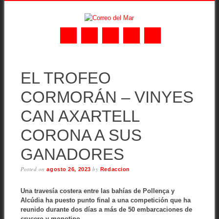
Skip
MAIN MENU
to
EL TROFEO
content
CORMORÁN – VINYES
CAN AXARTELL
CORONA A SUS
GANADORES
Posted on
by
agosto 26, 2023
Redaccion
Una travesía costera entre las bahías de Pollença y
Alcúdia ha puesto punto final a una competición que ha
reunido durante dos días a más de 50 embarcaciones de
crucero y monotipo
.