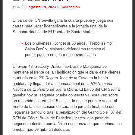
Posted on
by
agosto 19, 2023
Redaccion
El barco del CN Sevilla gana la cuarta prueba y juega sus
cartas para llegar líder solvente a la jornada final de la
Semana Náutica de El Puerto de Santa María
Los onubenses ‘Concesur 50 años’, ‘Trebolissimo
Asisa Dos’ y ‘Majareta’ defenderán también el
primer puesto en sus respectivas clases
El Swan 42 ‘Seabery Dralion’ de Basilio Marquínez se
mantiene al frente de la clasificación que le daba este viernes
el triunfo en
la 29ª Regata Juan de la Cosa
en la bahía
gaditana, y llega líder a la jornada final de la
52ª Semana
Náutica de El Puerto de Santa María
. El barco del CN Sevilla
ganaba hoy su segunda prueba consecutiva, esta vez sobre
un recorrido costero de 15 millas, lo que le permite seguir al
frente de la clasificación de cara a la jornada final, a la que
llega más tranquilo tras la penalización del Grand Soleil 37 del
RCN de Cádiz ‘Brujo’ de Federico Linares, que pasa de
segundo a décimo con la única esperanza de que mañana una
prueba más permita un descarte.