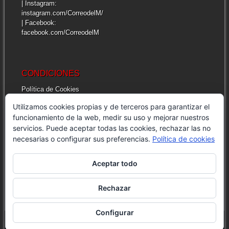
| Instagram:
instagram.com/CorreodelM/
| Facebook:
facebook.com/CorreodelM
CONDICIONES
Política de Cookies
Más información sobre las cookies
Utilizamos cookies propias y de terceros para garantizar el
Cuestiones legales de interés
funcionamiento de la web, medir su uso y mejorar nuestros
servicios. Puede aceptar todas las cookies, rechazar las no
necesarias o configurar sus preferencias.
Política de cookies
INFORMACIÓN GENERAL
| Correo del Mar
Aceptar todo
| Dirección: Av. Moulay Rachid, 22 – 1. 93215
Martil, Morocco
| E-mail: info@correodelmar.ma
Rechazar
Configurar
© CORREO DEL MAR