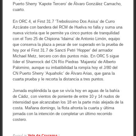
Puerto Sherry ‘Kapote Tercero’ de Álvaro González Camacho,
cuarto.
En ORC 4, el First 31.7 ‘Trebolissimo Dos Asisa’ de Curro
Azcárate con bandera del RCM de Huelva no falla y suma una
nueva victoria que le permite ya cinco puntos de tranquilidad
con el Toro 25 de Chipiona ‘Idaima’ de Antonio Limón, equipo
que conserva la plaza a pesar de ser superado en la prueba de
hoy por el First 31.7 de Sancti Petri ‘Hopper’ del armador
Michael Metz, tercero con dos puntos más. En ORC 5 sigue
líder el Shamrock del CN Río Piedras ‘Majareta’ de Alberto
Palomino, aunque su imbatibilidad la rompía hoy el J/80 del
CN Puerto Sherry ‘Aquaholic’ de Álvaro Arias, que gana la
cuarta prueba y le recorta la distancia a tres puntos.
Jornada espléndida la que se vivía hoy en aguas de la bahía
de Cádiz, con vientos de poniente de entre 10 y 14 nudos de
intensidad que alcanzaban los 18 en la parte más alejada de la
costa. Mañana domingo, la flota afronta la cuarta y última
jornada con la intención de completar un último recorrido
costero.
Posted in
|
Vela de Cruceros