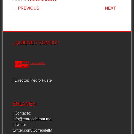
POST NAVIGATION
← PREVIOUS
NEXT →
¿QUIÉNES SOMOS?
| Director: Pedro Fusté
ENLACES:
| Contacto:
info@correodelmar.ma
| Twitter:
twitter.com/CorreodelM