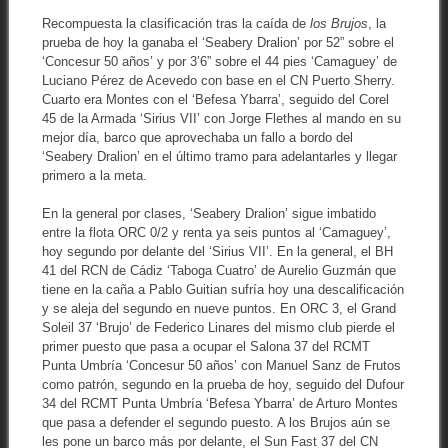
Recompuesta la clasificación tras la caída de
los Brujos
, la
prueba de hoy la ganaba el ‘Seabery Dralion’ por 52” sobre el
‘Concesur 50 años’ y por 3’6” sobre el 44 pies ‘Camaguey’ de
Luciano Pérez de Acevedo con base en el CN Puerto Sherry.
Cuarto era Montes con el ‘Befesa Ybarra’, seguido del Corel
45 de la Armada ‘Sirius VII’ con Jorge Flethes al mando en su
mejor día, barco que aprovechaba un fallo a bordo del
‘Seabery Dralion’ en el último tramo para adelantarles y llegar
primero a la meta.
En la general por clases, ‘Seabery Dralion’ sigue imbatido
entre la flota ORC 0/2 y renta ya seis puntos al ‘Camaguey’,
hoy segundo por delante del ‘Sirius VII’. En la general, el BH
41 del RCN de Cádiz ‘Taboga Cuatro’ de Aurelio Guzmán que
tiene en la caña a Pablo Guitian sufría hoy una descalificación
y se aleja del segundo en nueve puntos. En ORC 3, el Grand
Soleil 37 ‘Brujo’ de Federico Linares del mismo club pierde el
primer puesto que pasa a ocupar el Salona 37 del RCMT
Punta Umbría ‘Concesur 50 años’ con Manuel Sanz de Frutos
como patrón, segundo en la prueba de hoy, seguido del Dufour
34 del RCMT Punta Umbría ‘Befesa Ybarra’ de Arturo Montes
que pasa a defender el segundo puesto. A los Brujos aún se
les pone un barco más por delante, el Sun Fast 37 del CN