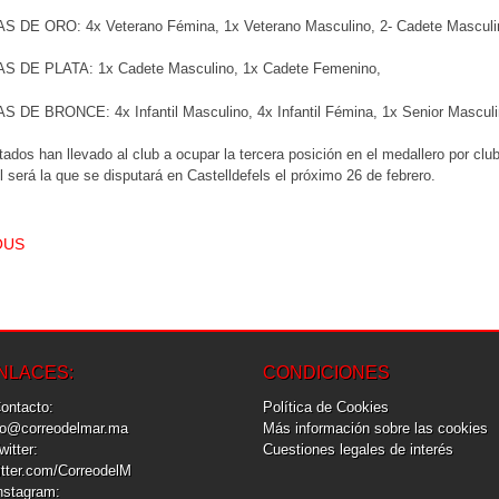
 DE ORO: 4x Veterano Fémina, 1x Veterano Masculino, 2- Cadete Masculin
S DE PLATA: 1x Cadete Masculino, 1x Cadete Femenino,
 DE BRONCE: 4x Infantil Masculino, 4x Infantil Fémina, 1x Senior Masculi
tados han llevado al club a ocupar la tercera posición en el medallero por cl
 será la que se disputará en Castelldefels el próximo 26 de febrero.
T NAVIGATION
OUS
NLACES:
CONDICIONES
Contacto:
Política de Cookies
fo@correodelmar.ma
Más información sobre las cookies
Twitter:
Cuestiones legales de interés
itter.com/CorreodelM
Instagram: