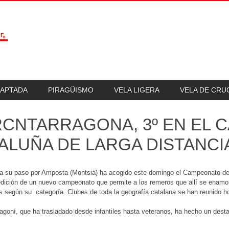
DAPTADA
PIRAGÜISMO
VELA LIGERA
VELA DE CR
RCNTARRAGONA, 3º EN EL
ALUÑA DE LARGA DISTANCI
 a su paso por Amposta (Montsià) ha acogido este domingo el Campeonato de
edición de un nuevo campeonato que permite a los remeros que allí se enamora
 según su categoría. Clubes de toda la geografía catalana se han reunido ho
ragoní, que ha trasladado desde infantiles hasta veteranos, ha hecho un dest