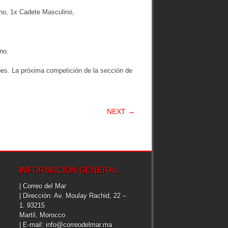
o, 1x Cadete Masculino,
no.
ubes. La próxima competición de la sección de
NEXT →
INFORMACIÓN GENERAL
| Correo del Mar
| Dirección: Av. Moulay Rachid, 22 –
1. 93215
Martil, Morocco
| E-mail: info@correodelmar.ma